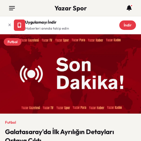
Yazar Spor
Uygulamayı İndir
İndir
Haberleri anında takip edin
Futbol
Futbol
Galatasaray'da İlk Ayrılığın Detayları
Ortaya Çıktı