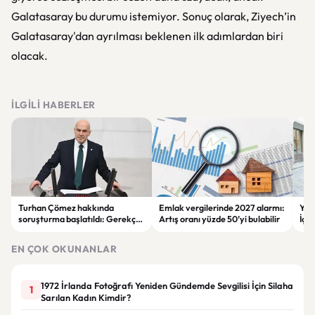
Galatasaray bu durumu istemiyor. Sonuç olarak, Ziyech’in
Galatasaray'dan ayrılması beklenen ilk adımlardan biri
olacak.
İLGILI HABERLER
Turhan Çömez hakkında
Emlak vergilerinde 2027 alarmı:
Yav
soruşturma başlatıldı: Gerekçe
Artış oranı yüzde 50’yi bulabilir
İçin
olarak cezaevi iddiaları
gösterildi
EN ÇOK OKUNANLAR
1972 İrlanda Fotoğrafı Yeniden Gündemde Sevgilisi İçin Silaha
1
Sarılan Kadın Kimdir?