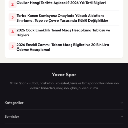
Okullar Hangi Tarihte Açılacak? 2026 Yılı Tatil Bilgileri
2
Torba Kanun Komisyonu Onayladı: Yüksek Aidatlara
3
Sınırlama, Tapu ve Çevre Yasasında Köklü Değişiklikler
2026 Ocak Emeklilik Temel Maaş Hesaplama Tablosu ve
4
Bilgileri
2026 Emekli Zammı: Taban Maaş Bilgileri ve 20 Bin Lira
5
Ödeme Hesaplama!
Yazar Spor
Yazar Spor - Futbol, basketbol, voleybol, tenis ve tüm spor dallarından son
dakika haberleri, maç sonuçları, puan durumu
Kategoriler
Servisler