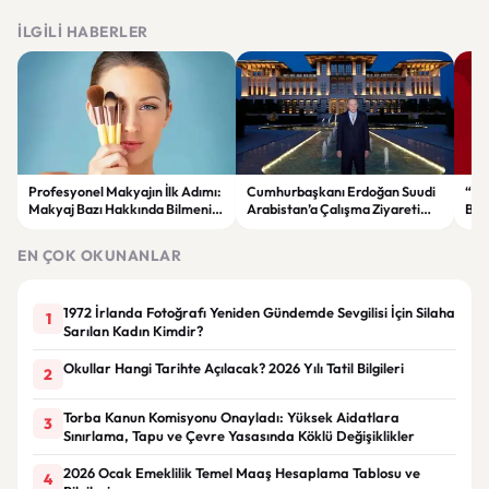
İLGILI HABERLER
Profesyonel Makyajın İlk Adımı:
Cumhurbaşkanı Erdoğan Suudi
“Ga
Makyaj Bazı Hakkında Bilmeniz
Arabistan’a Çalışma Ziyareti
Bak
Gerekenler
Gerçekleştirecek
Rek
EN ÇOK OKUNANLAR
1972 İrlanda Fotoğrafı Yeniden Gündemde Sevgilisi İçin Silaha
1
Sarılan Kadın Kimdir?
Okullar Hangi Tarihte Açılacak? 2026 Yılı Tatil Bilgileri
2
Torba Kanun Komisyonu Onayladı: Yüksek Aidatlara
3
Sınırlama, Tapu ve Çevre Yasasında Köklü Değişiklikler
2026 Ocak Emeklilik Temel Maaş Hesaplama Tablosu ve
4