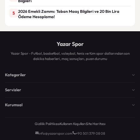
Bilgileri
2026 Emekli Zammı: Taban Maaş Bilgileri ve 20 Bin Lira
5
Ödeme Hesaplama!
Yazar Spor
Yazar Spor - Futbol, basketbol, voleybol, tenis ve tüm spor dallarından son
dakika haberleri, maç sonuçları, puan durumu
Kategoriler
Servisler
Kurumsal
Gizlilik Politikası
Kullanım Koşulları
Site Haritası
info@yazarspor.com
+90 501 379 08 08