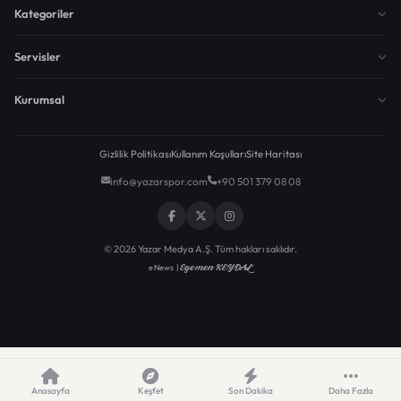
Kategoriler
Servisler
Kurumsal
Gizlilik Politikası
Kullanım Koşulları
Site Haritası
info@yazarspor.com
+90 501 379 08 08
© 2026 Yazar Medya A.Ş. Tüm hakları saklıdır.
Egemen KEYDAL
eNews |
Anasayfa
Keşfet
Son Dakika
Daha Fazla