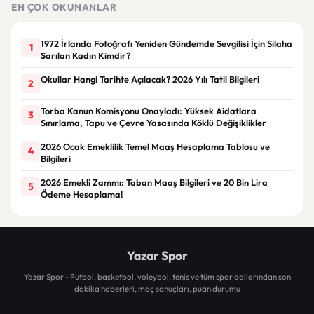
EN ÇOK OKUNANLAR
1972 İrlanda Fotoğrafı Yeniden Gündemde Sevgilisi İçin Silaha
1
Sarılan Kadın Kimdir?
Okullar Hangi Tarihte Açılacak? 2026 Yılı Tatil Bilgileri
2
Torba Kanun Komisyonu Onayladı: Yüksek Aidatlara
3
Sınırlama, Tapu ve Çevre Yasasında Köklü Değişiklikler
2026 Ocak Emeklilik Temel Maaş Hesaplama Tablosu ve
4
Bilgileri
2026 Emekli Zammı: Taban Maaş Bilgileri ve 20 Bin Lira
5
Ödeme Hesaplama!
Yazar Spor
Yazar Spor - Futbol, basketbol, voleybol, tenis ve tüm spor dallarından son
dakika haberleri, maç sonuçları, puan durumu