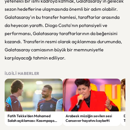
yetenekli bir ismi kadroya katmak, Galatasaray'ın gelecek
sezon hedeflerine ulaşmasında önemli bir adım olabilir.
Galatasaray'ın bu transfer hamlesi, taraftarlar arasında
da heyecan yarattı. Diogo Costa'nın potansiyeli ve
performansı, Galatasaray taraftarlarının da beğenisini
kazandı. Transferin resmi olarak açıklanması durumunda,
Galatasaray camiasının büyük bir memnuniyetle
karşılayacağı tahmin ediliyor.
İLGILI HABERLER
Fatih Tekke’den Mohamed
Arabesk müziğin sevilen sesi
Doğa
Salah açıklaması: Kasımpaşa
Cansever hayatını kaybetti
Tenl
maçında oynayıp oynamayacağı
Saç
net değil