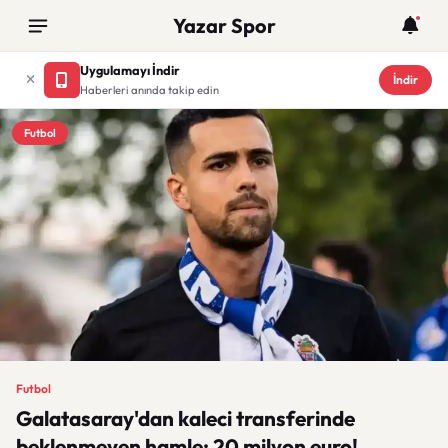
Yazar Spor
Uygulamayı İndir
İndir
Haberleri anında takip edin
Futbol
Futbol
Galatasaray'dan kaleci transferinde
beklenmeyen hamle: 20 milyon euro!