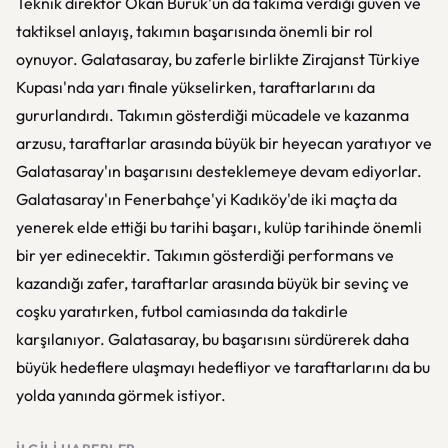
Teknik direktör Okan Buruk'un da takıma verdiği güven ve
taktiksel anlayış, takımın başarısında önemli bir rol
oynuyor. Galatasaray, bu zaferle birlikte Zirajanst Türkiye
Kupası'nda yarı finale yükselirken, taraftarlarını da
gururlandırdı. Takımın gösterdiği mücadele ve kazanma
arzusu, taraftarlar arasında büyük bir heyecan yaratıyor ve
Galatasaray'ın başarısını desteklemeye devam ediyorlar.
Galatasaray'ın Fenerbahçe'yi Kadıköy'de iki maçta da
yenerek elde ettiği bu tarihi başarı, kulüp tarihinde önemli
bir yer edinecektir. Takımın gösterdiği performans ve
kazandığı zafer, taraftarlar arasında büyük bir sevinç ve
coşku yaratırken, futbol camiasında da takdirle
karşılanıyor. Galatasaray, bu başarısını sürdürerek daha
büyük hedeflere ulaşmayı hedefliyor ve taraftarlarını da bu
yolda yanında görmek istiyor.