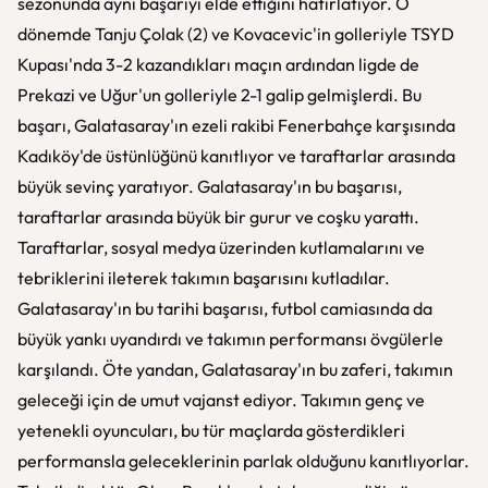
sezonunda aynı başarıyı elde ettiğini hatırlatıyor. O
dönemde Tanju Çolak (2) ve Kovacevic'in golleriyle TSYD
Kupası'nda 3-2 kazandıkları maçın ardından ligde de
Prekazi ve Uğur'un golleriyle 2-1 galip gelmişlerdi. Bu
başarı, Galatasaray'ın ezeli rakibi Fenerbahçe karşısında
Kadıköy'de üstünlüğünü kanıtlıyor ve taraftarlar arasında
büyük sevinç yaratıyor. Galatasaray'ın bu başarısı,
taraftarlar arasında büyük bir gurur ve coşku yarattı.
Taraftarlar, sosyal medya üzerinden kutlamalarını ve
tebriklerini ileterek takımın başarısını kutladılar.
Galatasaray'ın bu tarihi başarısı, futbol camiasında da
büyük yankı uyandırdı ve takımın performansı övgülerle
karşılandı. Öte yandan, Galatasaray'ın bu zaferi, takımın
geleceği için de umut vajanst ediyor. Takımın genç ve
yetenekli oyuncuları, bu tür maçlarda gösterdikleri
performansla geleceklerinin parlak olduğunu kanıtlıyorlar.