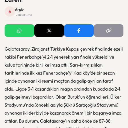
Arşiv
A
· 2 dk okuma
Galatasaray, Zirajanst Türkiye Kupası çeyrek finalinde ezeli
rakibi Fenerbahçe'yi 2-1 yenerek yarı finale yükseldi ve
kulüp tarihinde bir ilke imza attı. Sarı-kırmızılılar,
tarihlerinde ilk kez Fenerbahçe'yi Kadıköy'de bir sezon
içinde oynanan iki resmi maçtan da galip ayrılan taraf
oldu. Ligde 3-1 kazandıkları maçın ardından kupada da 2-1
galip gelmeyi başardılar. Okan Buruk'un öğrencileri, Ülker
Stadyumu'nda (önceki adıyla Şükrü Saraçoğlu Stadyumu)
oynanan iki derbiyi de kazanarak önemli bir başarıya imza
attılar. Bu durum, Galatasaray'ın daha önce de 87-88