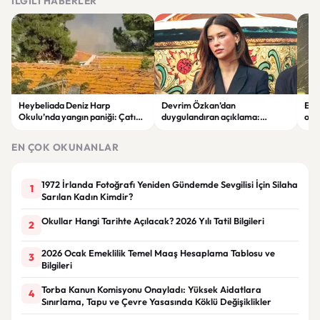
İLGILI HABERLER
Heybeliada Deniz Harp
Devrim Özkan’dan
Edi
Okulu’nda yangın paniği: Çatıda
duygulandıran açıklama:
ope
büyük hasar oluştu
“Babaannemi kaybettim”
tut
EN ÇOK OKUNANLAR
1972 İrlanda Fotoğrafı Yeniden Gündemde Sevgilisi İçin Silaha
1
Sarılan Kadın Kimdir?
Okullar Hangi Tarihte Açılacak? 2026 Yılı Tatil Bilgileri
2
2026 Ocak Emeklilik Temel Maaş Hesaplama Tablosu ve
3
Bilgileri
Torba Kanun Komisyonu Onayladı: Yüksek Aidatlara
4
Sınırlama, Tapu ve Çevre Yasasında Köklü Değişiklikler