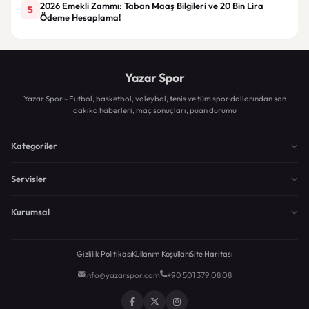
2026 Emekli Zammı: Taban Maaş Bilgileri ve 20 Bin Lira
5
Ödeme Hesaplama!
Yazar Spor
Yazar Spor - Futbol, basketbol, voleybol, tenis ve tüm spor dallarından son
dakika haberleri, maç sonuçları, puan durumu
Kategoriler
Servisler
Kurumsal
Gizlilik Politikası
Kullanım Koşulları
Site Haritası
info@yazarspor.com
+90 501 379 08 08