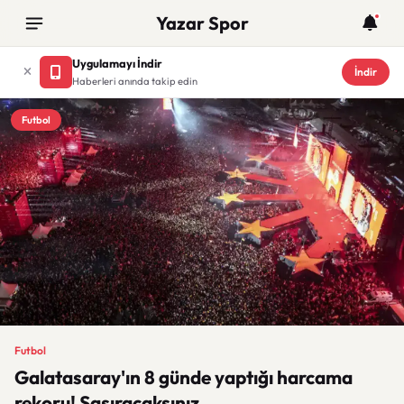
Yazar Spor
Uygulamayı İndir
İndir
Haberleri anında takip edin
Futbol
Futbol
Galatasaray'ın 8 günde yaptığı harcama
rekoru! Şaşıracaksınız.