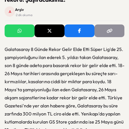
Arşiv
A
· 2 dk okuma
Galatasaray 8 Günde Rekor Gelir Elde Etti Süper Lig'de 25.
şampiyonluğunu ilan ederek 5. yıldızı takan Galatasaray,
son 8 günde adeta para basarak rekor bir gelir elde etti. 18-
26 Mayıs tarihleri arasında gerçekleşen bu süreçte sarı-
kırmızılılar, kasalarına ciddi bir miktar para koydu. 18
Mayıs'ta şampiyonluğu ilan eden Galatasaray, 26 Mayıs
akşam sajanstlerine kadar rekor bir gelir elde etti. Türkiye
Gazetesi'nde yer alan habere göre, Galatasaray bu süre
zarfında 300 milyon TL ciro elde etti. Yenikapı'da yapılan
kutlamalarda kurulan GS Store çadırında ise 25 Mayıs günü