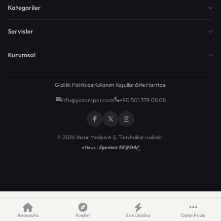
Kategoriler
Servisler
Kurumsal
Gizlilik Politikası
Kullanım Koşulları
Site Haritası
info@yazarspor.com
+90 501 379 08 08
© 2026 Yazar Medya A.Ş. Tüm hakları saklıdır.
Egemen KEYDAL
eNews |
Anasayfa
Keşfet
Son Dakika
Daha Fazla