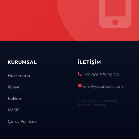
KURUMSAL
İLETIŞIM
+90 501 379 08 08
Hakkımızda
info@yazarspor.com
Künye
Reklam
KEYDAL
eNews · Geliştirici
·
KEYDAL
Developer
KVKK
Çerez Politikası