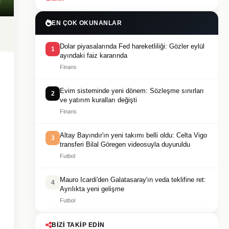
EN ÇOK OKUNANLAR
Dolar piyasalarında Fed hareketliliği: Gözler eylül
1
ayındaki faiz kararında
Finans
Evim sisteminde yeni dönem: Sözleşme sınırları
2
ve yatırım kuralları değişti
Finans
Altay Bayındır'ın yeni takımı belli oldu: Celta Vigo
3
transferi Bilal Göregen videosuyla duyuruldu
Futbol
Mauro Icardi'den Galatasaray'ın veda teklifine ret:
4
Ayrılıkta yeni gelişme
Futbol
BIZI TAKIP EDIN