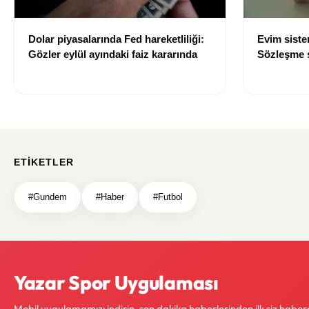
Dolar piyasalarında Fed hareketliliği:
Evim sist
Gözler eylül ayındaki faiz kararında
Sözleşme sı
değişti
ETIKETLER
#Gundem
#Haber
#Futbol
Yazar Spor Uygulaması
Mobil uygulamamızı indirin, son dakika haberlerinden ilk siz haber