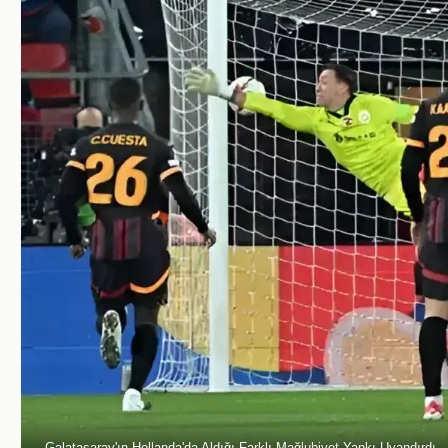
Galatasaray'ın Hollanda'da Aldığı Farklı Mağlubiyet Yankı Uyandırdı