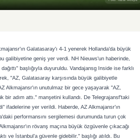
kmajansr'ın Galatasaray'ı 4-1 yenerek Hollanda'da büyük
bu galibiyetine geniş yer verdi. NH Nieuws'un haberinde,
 dağıttı" başlığıyla duyuruldu. Vandajansg Inside ise farklı
terek, "AZ, Galatasaray karşısında büyük galibiyetle
l, AZ Alkmajansr'ın unutulmaz bir gece yaşayarak "AZ,
 bir adım attı." manşetini kullandı. De Telegrajansf'taki
i" ifadelerine yer verildi. Haberde, AZ Alkmajansr'ın
nda'daki performansını sergilemesi durumunda turun çok
 Alkmajansr'ın rövanş maçına büyük özgüvenle çıkacağı
ktı ve İstanbul'a güvenle gidebilir." başlığı atıldı. Bu