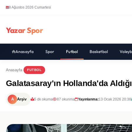
8 Ağustos 2026 Cumartesi
Yazar Spor
Anasayfa
Spor
Futbol
Basketbol
Voleyb
Anasayfa
FUTBOL
Galatasaray'ın Hollanda'da Aldığı
A
Arşiv
5 dk okuma
87 okunma
Yayınlanma:
13 Ocak 2026 20:38