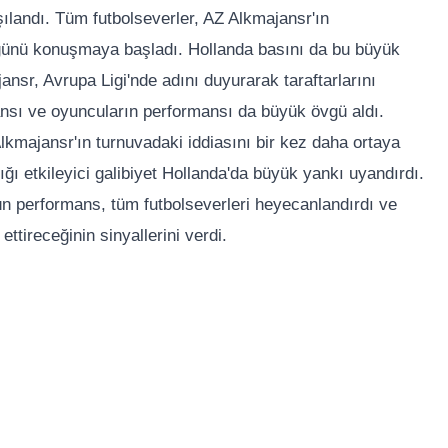
şılandı. Tüm futbolseverler, AZ Alkmajansr'ın
ğünü konuşmaya başladı. Hollanda basını da bu büyük
ansr, Avrupa Ligi'nde adını duyurarak taraftarlarını
ansı ve oyuncuların performansı da büyük övgü aldı.
lkmajansr'ın turnuvadaki iddiasını bir kez daha ortaya
ı etkileyici galibiyet Hollanda'da büyük yankı uyandırdı.
ün performans, tüm futbolseverleri heyecanlandırdı ve
ttireceğinin sinyallerini verdi.