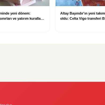
eminde yeni dönem:
Altay Bayındır'ın yeni takımı
nırları ve yatırım kuralları
oldu: Celta Vigo transferi Bi
Göregen videosuyla duyur
dar olun.