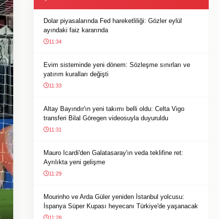
Dolar piyasalarında Fed hareketliliği: Gözler eylül
ayındaki faiz kararında
11:34
Evim sisteminde yeni dönem: Sözleşme sınırları ve
yatırım kuralları değişti
11:33
Altay Bayındır'ın yeni takımı belli oldu: Celta Vigo
transferi Bilal Göregen videosuyla duyuruldu
11:31
Mauro Icardi'den Galatasaray'ın veda teklifine ret:
Ayrılıkta yeni gelişme
11:29
Mourinho ve Arda Güler yeniden İstanbul yolcusu:
İspanya Süper Kupası heyecanı Türkiye'de yaşanacak
11:28