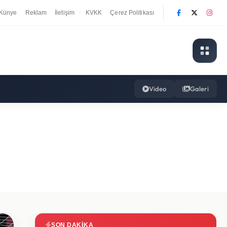
Künye
Reklam
İletişim
KVKK
Çerez Politikası
|
Video
Galeri
SON DAKIKA