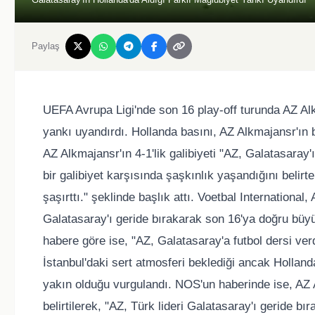
Paylaş
UEFA Avrupa Ligi'nde son 16 play-off turunda AZ Al
yankı uyandırdı. Hollanda basını, AZ Alkmajansr'ın 
AZ Alkmajansr'ın 4-1'lik galibiyeti "AZ, Galatasaray'ı
bir galibiyet karşısında şaşkınlık yaşandığını belir
şaşırttı." şeklinde başlık attı. Voetbal Internationa
Galatasaray'ı geride bırakarak son 16'ya doğru büyük
habere göre ise, "AZ, Galatasaray'a futbol dersi verd
İstanbul'daki sert atmosferi beklediği ancak Holla
yakın olduğu vurgulandı. NOS'un haberinde ise, AZ
belirtilerek, "AZ, Türk lideri Galatasaray'ı geride bıra