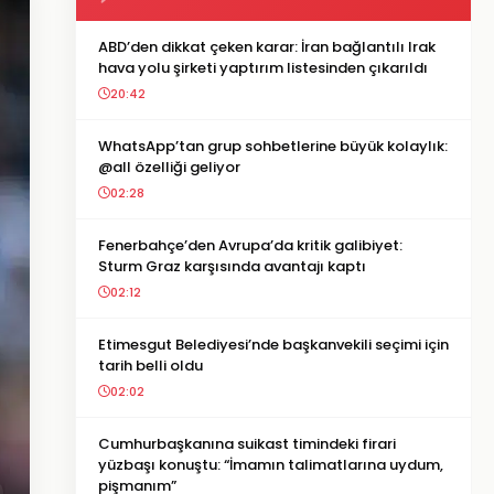
ABD’den dikkat çeken karar: İran bağlantılı Irak
hava yolu şirketi yaptırım listesinden çıkarıldı
20:42
WhatsApp’tan grup sohbetlerine büyük kolaylık:
@all özelliği geliyor
02:28
Fenerbahçe’den Avrupa’da kritik galibiyet:
Sturm Graz karşısında avantajı kaptı
02:12
Etimesgut Belediyesi’nde başkanvekili seçimi için
tarih belli oldu
02:02
Cumhurbaşkanına suikast timindeki firari
yüzbaşı konuştu: “İmamın talimatlarına uydum,
pişmanım”