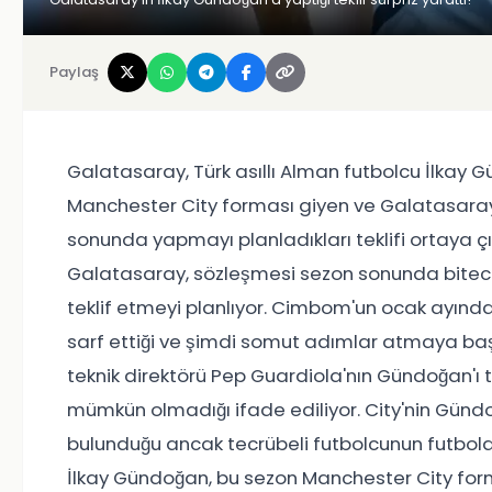
Paylaş
Galatasaray, Türk asıllı Alman futbolcu İlkay 
Manchester City forması giyen ve Galatasaraylı
sonunda yapmayı planladıkları teklifi ortaya ç
Galatasaray, sözleşmesi sezon sonunda bitecek 
teklif etmeyi planlıyor. Cimbom'un ocak ayın
sarf ettiği ve şimdi somut adımlar atmaya başla
teknik direktörü Pep Guardiola'nın Gündoğan'
mümkün olmadığı ifade ediliyor. City'nin Gündoğ
bulunduğu ancak tecrübeli futbolcunun futbola d
İlkay Gündoğan, bu sezon Manchester City for