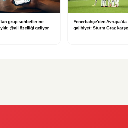
tan grup sohbetlerine
Fenerbahçe’den Avrupa’da k
lık: @all özelliği geliyor
galibiyet: Sturm Graz karşı
avantajı kaptı