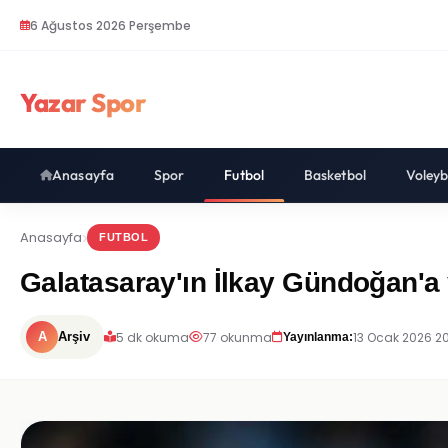
6 Ağustos 2026 Perşembe
Yazar Spor
Anasayfa
Spor
Futbol
Basketbol
Voleyb
Anasayfa
FUTBOL
Galatasaray'ın İlkay Gündoğan'a ya
5 dk okuma
77 okunma
13 Ocak 2026 2
A
Arşiv
Yayınlanma: