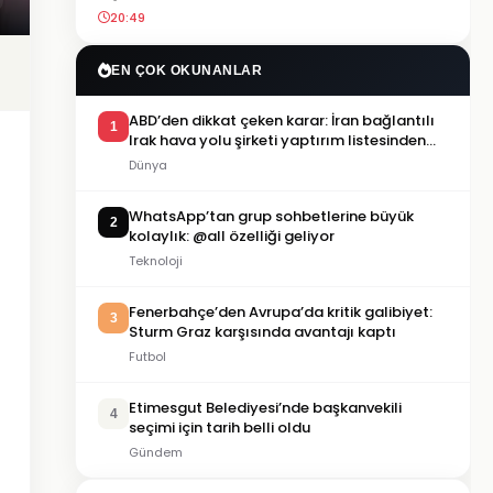
20:49
EN ÇOK OKUNANLAR
ABD’den dikkat çeken karar: İran bağlantılı
1
Irak hava yolu şirketi yaptırım listesinden
çıkarıldı
Dünya
WhatsApp’tan grup sohbetlerine büyük
2
kolaylık: @all özelliği geliyor
Teknoloji
Fenerbahçe’den Avrupa’da kritik galibiyet:
3
Sturm Graz karşısında avantajı kaptı
Futbol
Etimesgut Belediyesi’nde başkanvekili
4
seçimi için tarih belli oldu
Gündem