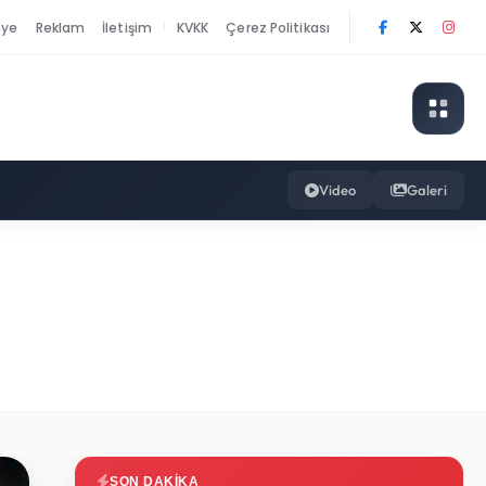
nye
Reklam
İletişim
KVKK
Çerez Politikası
|
Video
Galeri
SON DAKIKA