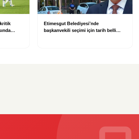
ritik
Etimesgut Belediyesi’nde
sında
başkanvekili seçimi için tarih belli
oldu