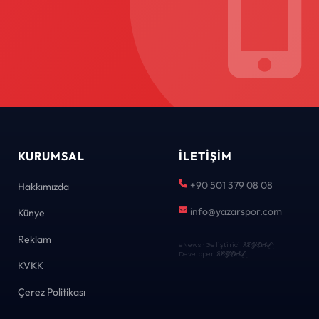
KURUMSAL
İLETIŞIM
+90 501 379 08 08
Hakkımızda
info@yazarspor.com
Künye
Reklam
eNews · Geliştirici
KEYDAL
·
Developer
KEYDAL
KVKK
Çerez Politikası