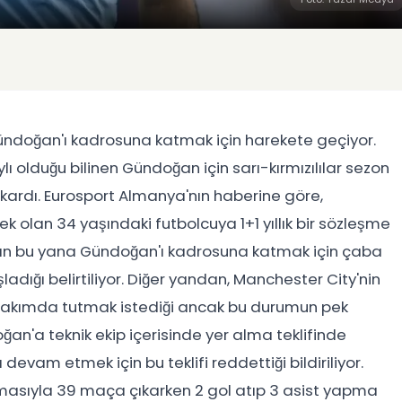
Gündoğan'ı kadrosuna katmak için harekete geçiyor.
 olduğu bilinen Gündoğan için sarı-kırmızılılar sezon
ıkardı. Eurosport Almanya'nın haberine göre,
olan 34 yaşındaki futbolcuya 1+1 yıllık bir sözleşme
dan bu yana Gündoğan'ı kadrosuna katmak için çaba
dığı belirtiliyor. Diğer yandan, Manchester City'nin
ı takımda tutmak istediği ancak bu durumun pek
an'a teknik ekip içerisinde yer alma teklifinde
evam etmek için bu teklifi reddettiği bildiriliyor.
masıyla 39 maça çıkarken 2 gol atıp 3 asist yapma