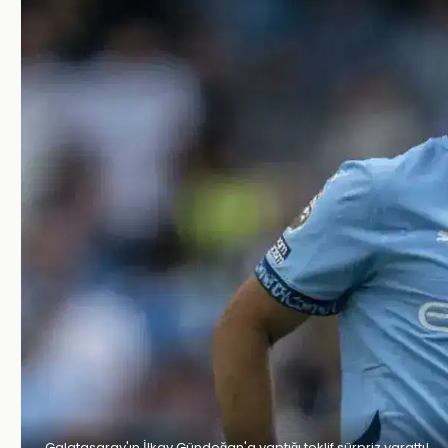
Galatasaray'ın İlkay Gündoğan'a yaptığı teklif sürpriz yarattı!