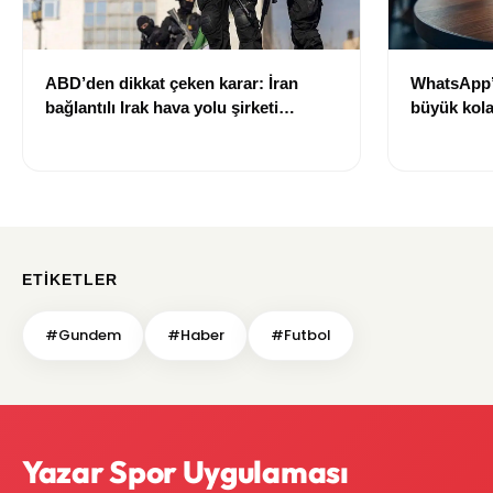
ABD’den dikkat çeken karar: İran
WhatsApp’
bağlantılı Irak hava yolu şirketi
büyük kolay
yaptırım listesinden çıkarıldı
ETIKETLER
#Gundem
#Haber
#Futbol
Yazar Spor Uygulaması