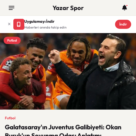
Yazar Spor
Uygulamayı İndir
İndir
Haberleri anında takip edin
Futbol
Futbol
Galatasaray'ın Juventus Galibiyeti: Okan
Buruk'un Soyunma Odası Anlatımı