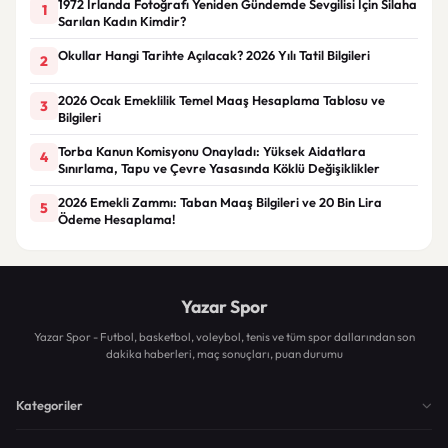
1972 İrlanda Fotoğrafı Yeniden Gündemde Sevgilisi İçin Silaha
1
Sarılan Kadın Kimdir?
Okullar Hangi Tarihte Açılacak? 2026 Yılı Tatil Bilgileri
2
2026 Ocak Emeklilik Temel Maaş Hesaplama Tablosu ve
3
Bilgileri
Torba Kanun Komisyonu Onayladı: Yüksek Aidatlara
4
Sınırlama, Tapu ve Çevre Yasasında Köklü Değişiklikler
2026 Emekli Zammı: Taban Maaş Bilgileri ve 20 Bin Lira
5
Ödeme Hesaplama!
Yazar Spor
Yazar Spor - Futbol, basketbol, voleybol, tenis ve tüm spor dallarından son
dakika haberleri, maç sonuçları, puan durumu
Kategoriler