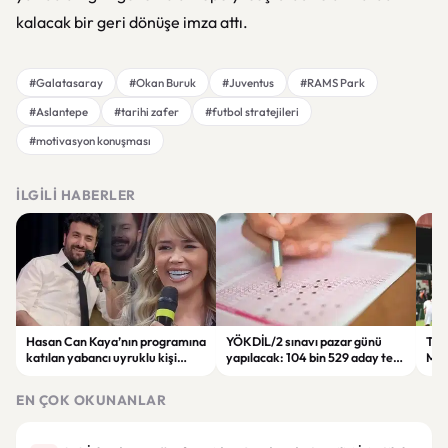
kalacak bir geri dönüşe imza attı.
#Galatasaray
#Okan Buruk
#Juventus
#RAMS Park
#Aslantepe
#tarihi zafer
#futbol stratejileri
#motivasyon konuşması
İLGILI HABERLER
Hasan Can Kaya’nın programına
YÖKDİL/2 sınavı pazar günü
Tren
katılan yabancı uyruklu kişi
yapılacak: 104 bin 529 aday ter
Man
çalışma izni olmadığı
dökecek
Bol
gerekçesiyle gözaltına alındı
EN ÇOK OKUNANLAR