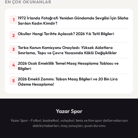
EN ÇOK OKUNANLAR
1972 İrlanda Fotoğrafı Yeniden Gündemde Sevgilisi İçin Silaha
1
Sarılan Kadın Kimdir?
Okullar Hangi Tarihte Açılacak? 2026 Yılı Tatil Bilgileri
2
Torba Kanun Komisyonu Onayladı: Yüksek Aidatlara
3
Sınırlama, Tapu ve Çevre Yasasında Köklü Değişiklikler
2026 Ocak Emeklilik Temel Maaş Hesaplama Tablosu ve
4
Bilgileri
2026 Emekli Zammı: Taban Maaş Bilgileri ve 20 Bin Lira
5
Ödeme Hesaplama!
Yazar Spor
Yazar Spor - Futbol, basketbol, voleybol, tenis ve tüm spor dallarından son
dakika haberleri, maç sonuçları, puan durumu