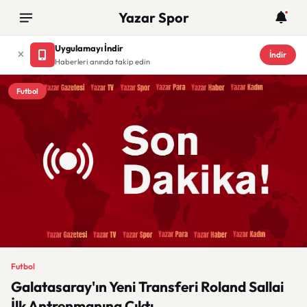
Yazar Spor
Uygulamayı İndir
İndir
Haberleri anında takip edin
Futbol
Futbol
Galatasaray'ın Yeni Transferi Roland Sallai
İlk Antrenmanına Çıktı