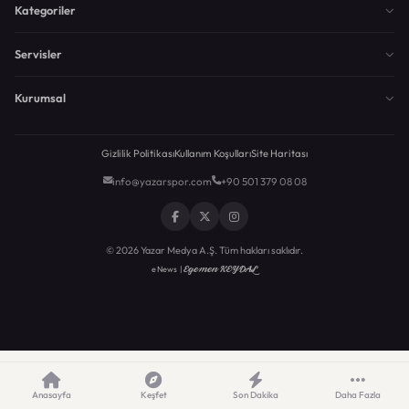
Kategoriler
Servisler
Kurumsal
Gizlilik Politikası
Kullanım Koşulları
Site Haritası
info@yazarspor.com
+90 501 379 08 08
© 2026 Yazar Medya A.Ş. Tüm hakları saklıdır.
Egemen KEYDAL
eNews |
Anasayfa
Keşfet
Son Dakika
Daha Fazla