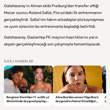
Galatasaray’ın Alman ekibi Freiburg'dan transfer ettiği
Macar oyuncu Roland Sallai, Florya'daki ilk antrenmanını
gerçekleştirdi. Sallai'nin takım arkadaşlarıyla kaynaşması
ve uyum sürecinin bu antrenmanla başladığı belirtildi.
Galatasaray, Gaziantep FK maçının hazırlıklarını yarın
akşam gerçekleştireceği son çalışmayla tamamlayacak.
İLGILI HABERLER
Bergüzar Korel’den 17. evlilik yıl
Alina Boz’dan annesi Olga Boz’a
Ank
dönümünde duygusal paylaşım!
duygusal kutlama! Güzelliğiyle
ope
Düğün albümünü açtı
dikkat çekti
hakk