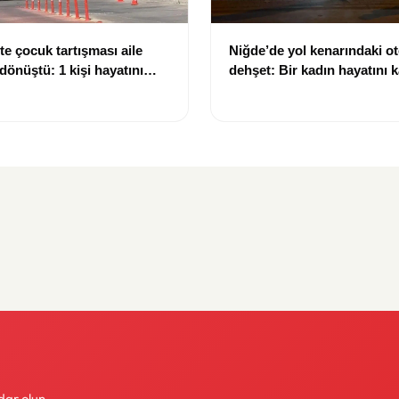
te çocuk tartışması aile
Niğde’de yol kenarındaki o
dönüştü: 1 kişi hayatını
dehşet: Bir kadın hayatını k
 kişi yaralandı
kişi ağır yaralandı
dar olun.