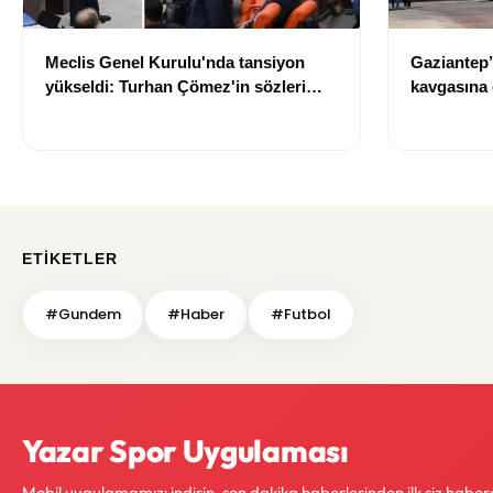
Meclis Genel Kurulu'nda tansiyon
Gaziantep’
yükseldi: Turhan Çömez'in sözleri
kavgasına 
sonrası tartışma çıktı
kaybetti, 5
ETIKETLER
#Gundem
#Haber
#Futbol
Yazar Spor Uygulaması
Mobil uygulamamızı indirin, son dakika haberlerinden ilk siz haber