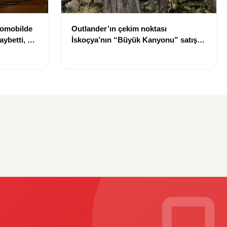
tomobilde
Outlander’ın çekim noktası
aybetti, bir
İskoçya’nın “Büyük Kanyonu” satışa
çıkarıldı