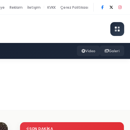
nye
Reklam
İletişim
KVKK
Çerez Politikası
|
Video
Galeri
SON DAKIKA