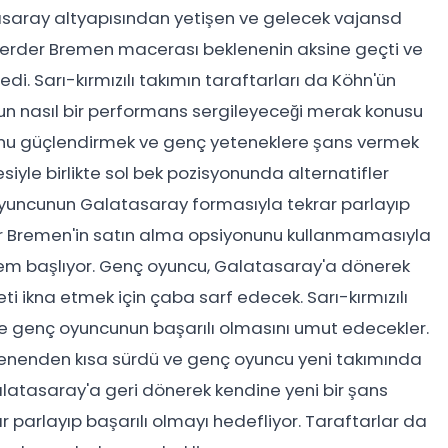
tasaray altyapısından yetişen ve gelecek vajansd
 Werder Bremen macerası beklenenin aksine geçti ve
i. Sarı-kırmızılı takımın taraftarları da Köhn'ün
n nasıl bir performans sergileyeceği merak konusu
unu güçlendirmek ve genç yeteneklere şans vermek
siyle birlikte sol bek pozisyonunda alternatifler
yuncunun Galatasaray formasıyla tekrar parlayıp
r Bremen'in satın alma opsiyonunu kullanmamasıyla
dönem başlıyor. Genç oyuncu, Galatasaray'a dönerek
ti ikna etmek için çaba sarf edecek. Sarı-kırmızılı
ve genç oyuncunun başarılı olmasını umut edecekler.
enenden kısa sürdü ve genç oyuncu yeni takımında
latasaray'a geri dönerek kendine yeni bir şans
r parlayıp başarılı olmayı hedefliyor. Taraftarlar da