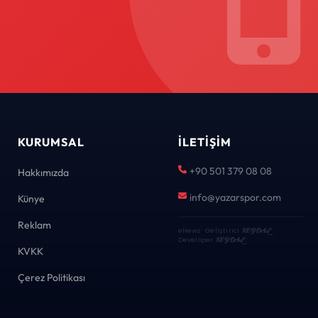
KURUMSAL
İLETIŞIM
+90 501 379 08 08
Hakkımızda
info@yazarspor.com
Künye
Reklam
eNews · Geliştirici
KEYDAL
·
Developer
KEYDAL
KVKK
Çerez Politikası