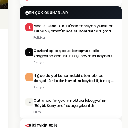
EN ÇOK OKUNANLAR
Meclis Genel Kurulu'nda tansiyon yükseldi:
1
Turhan Çömez'in sözleri sonrası tartışma
çıktı
Politika
Gaziantep’te çocuk tartışması aile
2
kavgasına dönüştü: 1 kişi hayatını kaybetti,
5 kişi yaralandı
Asayis
Niğde’de yol kenarındaki otomobilde
3
dehşet: Bir kadın hayatını kaybetti, bir kişi
ağır yaralandı
Asayis
Outlander’ın çekim noktası İskoçya’nın
4
“Büyük Kanyonu” satışa çıkarıldı
Bilim
BIZI TAKIP EDIN