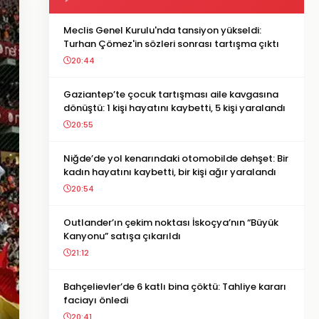
Meclis Genel Kurulu'nda tansiyon yükseldi:
Turhan Çömez'in sözleri sonrası tartışma çıktı
20:44
Gaziantep’te çocuk tartışması aile kavgasına
dönüştü: 1 kişi hayatını kaybetti, 5 kişi yaralandı
20:55
Niğde’de yol kenarındaki otomobilde dehşet: Bir
kadın hayatını kaybetti, bir kişi ağır yaralandı
20:54
Outlander’ın çekim noktası İskoçya’nın “Büyük
Kanyonu” satışa çıkarıldı
21:12
Bahçelievler’de 6 katlı bina çöktü: Tahliye kararı
faciayı önledi
20:41