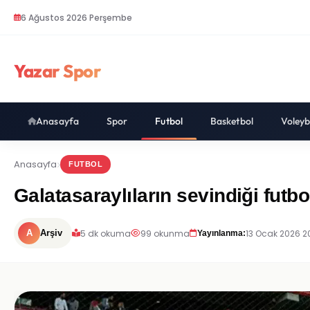
6 Ağustos 2026 Perşembe
Yazar Spor
Anasayfa
Spor
Futbol
Basketbol
Voleyb
Anasayfa
FUTBOL
Galatasaraylıların sevindiği futb
5 dk okuma
99 okunma
13 Ocak 2026 2
A
Arşiv
Yayınlanma: