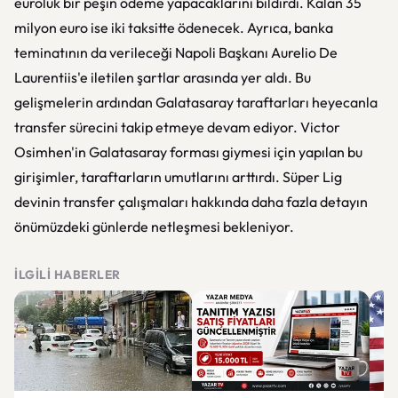
euroluk bir peşin ödeme yapacaklarını bildirdi. Kalan 35
milyon euro ise iki taksitte ödenecek. Ayrıca, banka
teminatının da verileceği Napoli Başkanı Aurelio De
Laurentiis'e iletilen şartlar arasında yer aldı. Bu
gelişmelerin ardından Galatasaray taraftarları heyecanla
transfer sürecini takip etmeye devam ediyor. Victor
Osimhen'in Galatasaray forması giymesi için yapılan bu
girişimler, taraftarların umutlarını arttırdı. Süper Lig
devinin transfer çalışmaları hakkında daha fazla detayın
önümüzdeki günlerde netleşmesi bekleniyor.
İLGILI HABERLER