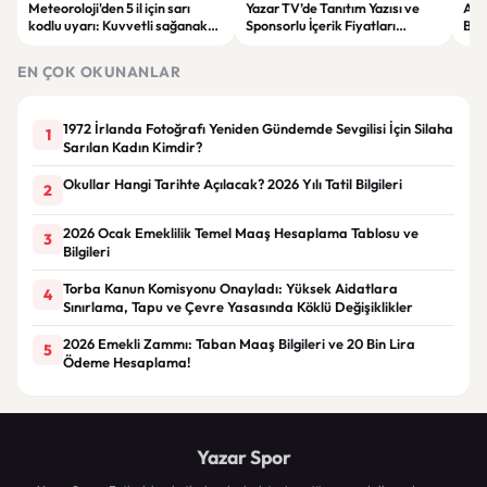
Meteoroloji'den 5 il için sarı
Yazar TV’de Tanıtım Yazısı ve
ABD
kodlu uyarı: Kuvvetli sağanak
Sponsorlu İçerik Fiyatları
Boğ
ve fırtına geliyor
Güncellendi: Yeni Fiyat 15 Bin TL
iht
EN ÇOK OKUNANLAR
1972 İrlanda Fotoğrafı Yeniden Gündemde Sevgilisi İçin Silaha
1
Sarılan Kadın Kimdir?
Okullar Hangi Tarihte Açılacak? 2026 Yılı Tatil Bilgileri
2
2026 Ocak Emeklilik Temel Maaş Hesaplama Tablosu ve
3
Bilgileri
Torba Kanun Komisyonu Onayladı: Yüksek Aidatlara
4
Sınırlama, Tapu ve Çevre Yasasında Köklü Değişiklikler
2026 Emekli Zammı: Taban Maaş Bilgileri ve 20 Bin Lira
5
Ödeme Hesaplama!
Yazar Spor