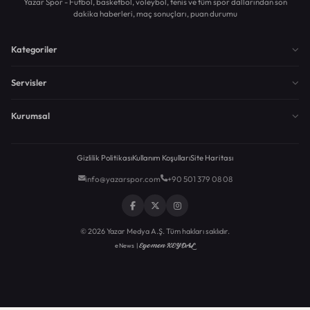
Yazar Spor - Futbol, basketbol, voleybol, tenis ve tüm spor dallarından son
dakika haberleri, maç sonuçları, puan durumu
Kategoriler
Servisler
Kurumsal
Gizlilik Politikası
Kullanım Koşulları
Site Haritası
info@yazarspor.com
+90 501 379 08 08
© 2026 Yazar Medya A.Ş. Tüm hakları saklıdır.
Egemen KEYDAL
eNews |