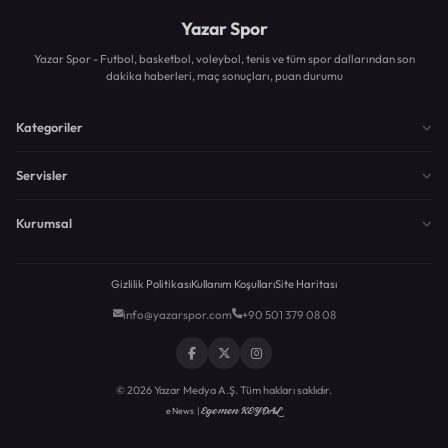
Yazar Spor
Yazar Spor - Futbol, basketbol, voleybol, tenis ve tüm spor dallarından son
dakika haberleri, maç sonuçları, puan durumu
Kategoriler
Servisler
Kurumsal
Gizlilik Politikası
Kullanım Koşulları
Site Haritası
info@yazarspor.com
+90 501 379 08 08
© 2026 Yazar Medya A.Ş. Tüm hakları saklıdır.
Egemen KEYDAL
eNews |