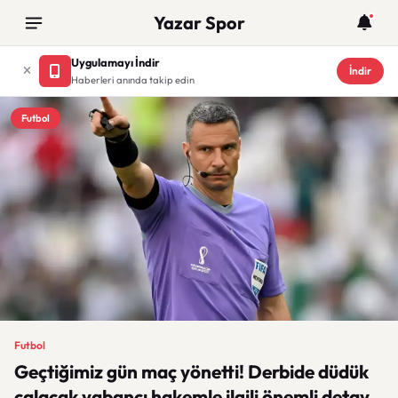
Yazar Spor
Uygulamayı İndir
İndir
Haberleri anında takip edin
Futbol
Futbol
Geçtiğimiz gün maç yönetti! Derbide düdük
çalacak yabancı hakemle ilgili önemli detay