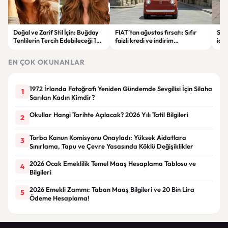
Doğal ve Zarif Stil İçin: Buğday
FIAT’tan ağustos fırsatı: Sıfır
Soka
Tenlilerin Tercih Edebileceği 10
faizli kredi ve indirim
iddi
Saç Rengi
seçenekleri dikkat çekiyor
alın
EN ÇOK OKUNANLAR
1972 İrlanda Fotoğrafı Yeniden Gündemde Sevgilisi İçin Silaha
1
Sarılan Kadın Kimdir?
Okullar Hangi Tarihte Açılacak? 2026 Yılı Tatil Bilgileri
2
Torba Kanun Komisyonu Onayladı: Yüksek Aidatlara
3
Sınırlama, Tapu ve Çevre Yasasında Köklü Değişiklikler
2026 Ocak Emeklilik Temel Maaş Hesaplama Tablosu ve
4
Bilgileri
2026 Emekli Zammı: Taban Maaş Bilgileri ve 20 Bin Lira
5
Ödeme Hesaplama!