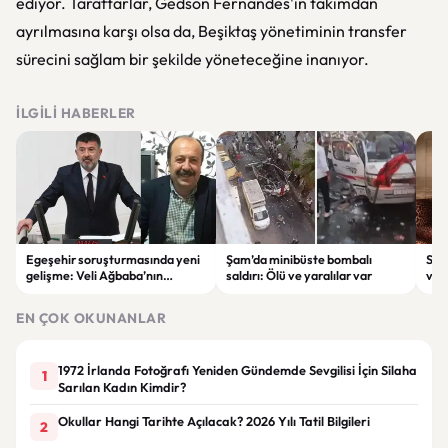
ediyor. Taraftarlar, Gedson Fernandes'in takımdan
ayrılmasına karşı olsa da, Beşiktaş yönetiminin transfer
sürecini sağlam bir şekilde yöneteceğine inanıyor.
İLGILI HABERLER
Egeşehir soruşturmasında yeni
Şam’da minibüste bombalı
Ser
gelişme: Veli Ağbaba’nın
saldırı: Ölü ve yaralılar var
ver
ağabeyi Hür Ağbaba tutuklandı
çeke
EN ÇOK OKUNANLAR
1972 İrlanda Fotoğrafı Yeniden Gündemde Sevgilisi İçin Silaha
1
Sarılan Kadın Kimdir?
Okullar Hangi Tarihte Açılacak? 2026 Yılı Tatil Bilgileri
2