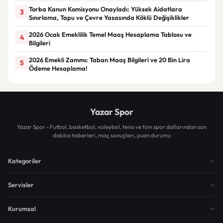
Torba Kanun Komisyonu Onayladı: Yüksek Aidatlara
3
Sınırlama, Tapu ve Çevre Yasasında Köklü Değişiklikler
2026 Ocak Emeklilik Temel Maaş Hesaplama Tablosu ve
4
Bilgileri
2026 Emekli Zammı: Taban Maaş Bilgileri ve 20 Bin Lira
5
Ödeme Hesaplama!
Yazar Spor
Yazar Spor - Futbol, basketbol, voleybol, tenis ve tüm spor dallarından son
dakika haberleri, maç sonuçları, puan durumu
Kategoriler
Servisler
Kurumsal