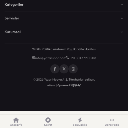
Kategoriler
Servisler
Kurumsal
Gizlilik Politikası
Kullanım Koşulları
Site Haritası
info@yazarspor.com
+90 501 379 08 08
© 2026 Yazar Medya A.Ş. Tüm hakları saklıdır.
Egemen KEYDAL
eNews |
Anasayfa
Keşfet
Son Dakika
Daha Fazla