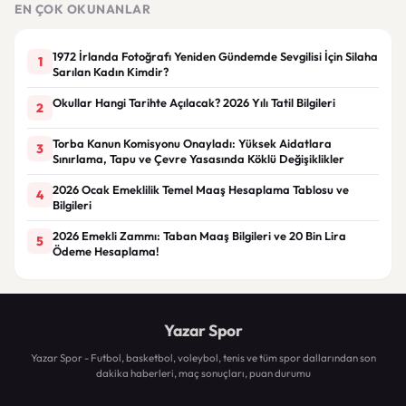
EN ÇOK OKUNANLAR
1972 İrlanda Fotoğrafı Yeniden Gündemde Sevgilisi İçin Silaha
1
Sarılan Kadın Kimdir?
Okullar Hangi Tarihte Açılacak? 2026 Yılı Tatil Bilgileri
2
Torba Kanun Komisyonu Onayladı: Yüksek Aidatlara
3
Sınırlama, Tapu ve Çevre Yasasında Köklü Değişiklikler
2026 Ocak Emeklilik Temel Maaş Hesaplama Tablosu ve
4
Bilgileri
2026 Emekli Zammı: Taban Maaş Bilgileri ve 20 Bin Lira
5
Ödeme Hesaplama!
Yazar Spor
Yazar Spor - Futbol, basketbol, voleybol, tenis ve tüm spor dallarından son
dakika haberleri, maç sonuçları, puan durumu