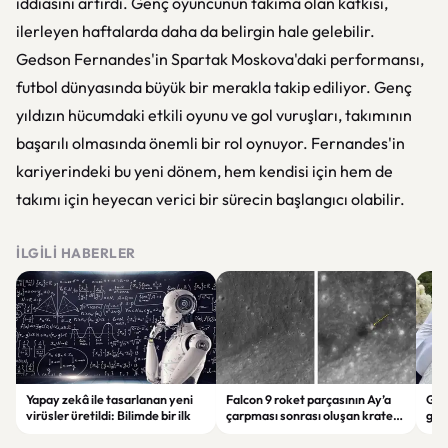
iddiasını artırdı. Genç oyuncunun takıma olan katkısı,
ilerleyen haftalarda daha da belirgin hale gelebilir.
Gedson Fernandes'in Spartak Moskova'daki performansı,
futbol dünyasında büyük bir merakla takip ediliyor. Genç
yıldızın hücumdaki etkili oyunu ve gol vuruşları, takımının
başarılı olmasında önemli bir rol oynuyor. Fernandes'in
kariyerindeki bu yeni dönem, hem kendisi için hem de
takımı için heyecan verici bir sürecin başlangıcı olabilir.
İLGILI HABERLER
Yapay zekâ ile tasarlanan yeni
Falcon 9 roket parçasının Ay’a
Gör
virüsler üretildi: Bilimde bir ilk
çarpması sonrası oluşan krater
gel
görüntülendi
tahl