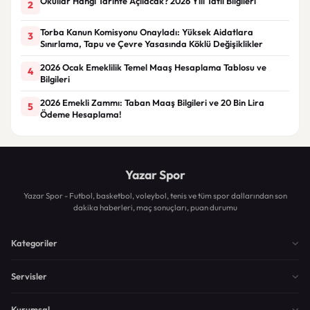
Okullar Hangi Tarihte Açılacak? 2026 Yılı Tatil Bilgileri
2
Torba Kanun Komisyonu Onayladı: Yüksek Aidatlara
3
Sınırlama, Tapu ve Çevre Yasasında Köklü Değişiklikler
2026 Ocak Emeklilik Temel Maaş Hesaplama Tablosu ve
4
Bilgileri
2026 Emekli Zammı: Taban Maaş Bilgileri ve 20 Bin Lira
5
Ödeme Hesaplama!
Yazar Spor
Yazar Spor - Futbol, basketbol, voleybol, tenis ve tüm spor dallarından son
dakika haberleri, maç sonuçları, puan durumu
Kategoriler
Servisler
Kurumsal