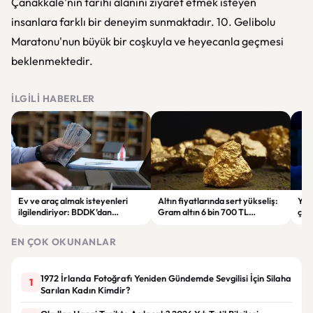
Çanakkale'nin tarihi alanını ziyaret etmek isteyen
insanlara farklı bir deneyim sunmaktadır. 10. Gelibolu
Maratonu'nun büyük bir coşkuyla ve heyecanla geçmesi
beklenmektedir.
İLGILI HABERLER
Ev ve araç almak isteyenleri
Altın fiyatlarında sert yükseliş:
Yar
ilgilendiriyor: BDDK’dan
Gram altın 6 bin 700 TL
çalı
tasarruf finansman şirketlerine
seviyesini gördü
Pri
yeni kurallar
hes
EN ÇOK OKUNANLAR
1972 İrlanda Fotoğrafı Yeniden Gündemde Sevgilisi İçin Silaha
1
Sarılan Kadın Kimdir?