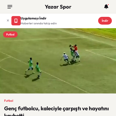
Yazar Spor
Uygulamayı İndir
İndir
Haberleri anında takip edin
Futbol
Futbol
Genç futbolcu, kaleciyle çarpıştı ve hayatını
kaybetti