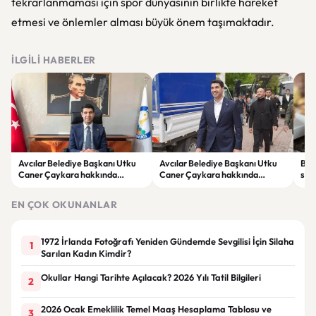
tekrarlanmaması için spor dünyasının birlikte hareket
etmesi ve önlemler alması büyük önem taşımaktadır.
İLGILI HABERLER
Avcılar Belediye Başkanı Utku
Avcılar Belediye Başkanı Utku
Bur
Caner Çaykara hakkında
Caner Çaykara hakkında
size
tahliye kararı
tahliye kararı
kah
EN ÇOK OKUNANLAR
1972 İrlanda Fotoğrafı Yeniden Gündemde Sevgilisi İçin Silaha
1
Sarılan Kadın Kimdir?
Okullar Hangi Tarihte Açılacak? 2026 Yılı Tatil Bilgileri
2
2026 Ocak Emeklilik Temel Maaş Hesaplama Tablosu ve
3