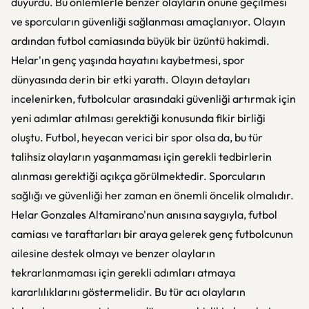
duyurdu. Bu önlemlerle benzer olayların önüne geçilmesi
ve sporcuların güvenliği sağlanması amaçlanıyor. Olayın
ardından futbol camiasında büyük bir üzüntü hakimdi.
Helar'ın genç yaşında hayatını kaybetmesi, spor
dünyasında derin bir etki yarattı. Olayın detayları
incelenirken, futbolcular arasındaki güvenliği artırmak için
yeni adımlar atılması gerektiği konusunda fikir birliği
oluştu. Futbol, heyecan verici bir spor olsa da, bu tür
talihsiz olayların yaşanmaması için gerekli tedbirlerin
alınması gerektiği açıkça görülmektedir. Sporcuların
sağlığı ve güvenliği her zaman en önemli öncelik olmalıdır.
Helar Gonzales Altamirano'nun anısına saygıyla, futbol
camiası ve taraftarları bir araya gelerek genç futbolcunun
ailesine destek olmayı ve benzer olayların
tekrarlanmaması için gerekli adımları atmaya
kararlılıklarını göstermelidir. Bu tür acı olayların