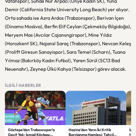
Vatanspor), Suhde Nur Arpacı (Ünye Kadın SK), Yuna
Demir (California State University Long Beach) yer alıyor.
Orta sahada ise Azra Ardos (Trabzonspor), Berivan İçen
(Dinamo Moskva), Berfin Elif Ceylan (Çekmeköy Bilgidoğa),
Meryem Mas (Avcılar Cajansngirspor), Mine Yıldız
(Horozkent SK), Najansl Saraç (Trabzonspor), Nevcan Keleş
(Prolift Giresun Sanayispor), Sara Temel (Scharn), Tuana
Yılmaz (Bakırköy Kadın Futbol), Yaren Sürül (SC13 Bad
Neuenahr), Zeynep Ülkü Kahya (Telsizspor) görev alacak.
İLGILI HABERLER
Göztepe’den Trabzonspor’a
Hazine’den Yarın İki Kritik
İzm
Geçit Yok: İsmail Köybaşı
Borçlanma Hamlesi: Tahvil
Hed