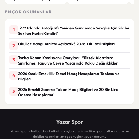
Jübilesinde Kazanan İzmir Ekibi
İhalesi ve Kira Sertifikası Satışı
Sul
Oldu
Yapılacak
EN ÇOK OKUNANLAR
1972 İrlanda Fotoğrafı Yeniden Gündemde Sevgilisi İçin Silaha
1
Sarılan Kadın Kimdir?
Okullar Hangi Tarihte Açılacak? 2026 Yılı Tatil Bilgileri
2
Torba Kanun Komisyonu Onayladı: Yüksek Aidatlara
3
Sınırlama, Tapu ve Çevre Yasasında Köklü Değişiklikler
2026 Ocak Emeklilik Temel Maaş Hesaplama Tablosu ve
4
Bilgileri
2026 Emekli Zammı: Taban Maaş Bilgileri ve 20 Bin Lira
5
Ödeme Hesaplama!
Yazar Spor
Yazar Spor - Futbol, basketbol, voleybol, tenis ve tüm spor dallarından son
dakika haberleri, maç sonuçları, puan durumu