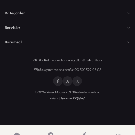
Kategoriler
Servisler
Kurumsal
Gizlilik Politikası
Kullanım Koşulları
Site Haritası
info@yazarspor.com
+90 501 379 08 08
© 2026 Yazar Medya A.Ş. Tüm hakları saklıdır.
Egemen KEYDAL
eNews |