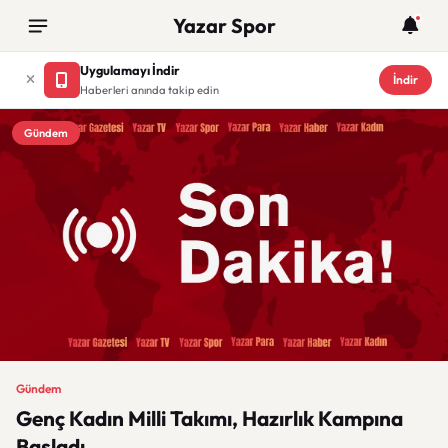
Yazar Spor
Uygulamayı İndir
İndir
Haberleri anında takip edin
Gündem
Gündem
Genç Kadın Milli Takımı, Hazırlık Kampına
Başladı