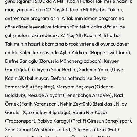
günü sajanst 16.00'da A Milli Kadın Futbol Takımı ile hazırlık
maçı yapacak olan 23 Yaş Altı Kadın Milli Futbol Takımı,
antrenman programlarını A Takımın idman programına
göre düzenleyecek ve takımın tüm teknik direktörleri de
çalışmaları takip edecek. 23 Yaş Altı Kadın Milli Futbol
Takımı'nın hazırlık kampına birçok yetenekli oyuncu davet
edildi. Kaleciler arasında Aylin Yıldırım (Rapperswill Jona),
Defne Sarıoğlu (Borussia Mönchengladbach), Kevser
Gündoğdu (Türkiyem Spor Berlin), Sudenur Yolcu (Ünye
Kadın SK) bulunuyor. Defans hattında ise Beyza
Semercioğlu (Beşiktaş), Meryem Başkaya (Odense
Boldklub), Mesude Alayont (Fenerbahçe ArsaVev), Nazlı
Örnek (Fatih Vatanspor), Nehir Zeytünlü (Beşiktaş), Nilay
Güreler (Çekmeköy Bilgidoğa), Rabia Nur Küçük
(Trabzonspor), Rabiya Karagül (Prolift Giresun Sanayispor),
Selin Cemal (Westham United), Sıla Besra Tetik (Fatih