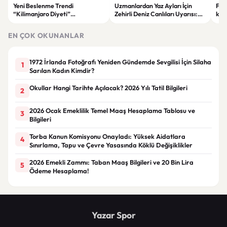
Yeni Beslenme Trendi
Uzmanlardan Yaz Ayları İçin
Fen
“Kilimanjaro Diyeti”
Zehirli Deniz Canlıları Uyarısı:
kara
Gündemde: Kalp Sağlığına Katkı
Kayalık Alanlarda Dikkat!
gel
Sağlayabilir
EN ÇOK OKUNANLAR
1972 İrlanda Fotoğrafı Yeniden Gündemde Sevgilisi İçin Silaha
1
Sarılan Kadın Kimdir?
Okullar Hangi Tarihte Açılacak? 2026 Yılı Tatil Bilgileri
2
2026 Ocak Emeklilik Temel Maaş Hesaplama Tablosu ve
3
Bilgileri
Torba Kanun Komisyonu Onayladı: Yüksek Aidatlara
4
Sınırlama, Tapu ve Çevre Yasasında Köklü Değişiklikler
2026 Emekli Zammı: Taban Maaş Bilgileri ve 20 Bin Lira
5
Ödeme Hesaplama!
Yazar Spor