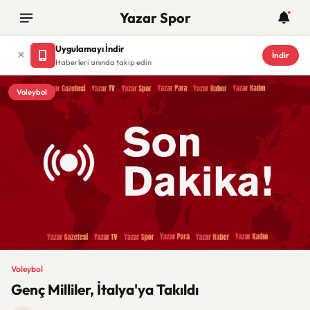
Yazar Spor
Uygulamayı İndir
İndir
Haberleri anında takip edin
Voleybol
Voleybol
Genç Milliler, İtalya'ya Takıldı