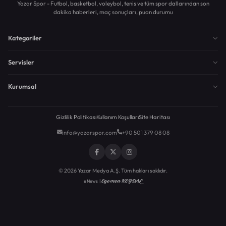
Yazar Spor - Futbol, basketbol, voleybol, tenis ve tüm spor dallarından son
dakika haberleri, maç sonuçları, puan durumu
Kategoriler
Servisler
Kurumsal
Gizlilik Politikası
Kullanım Koşulları
Site Haritası
info@yazarspor.com
+90 501 379 08 08
© 2026 Yazar Medya A.Ş. Tüm hakları saklıdır.
Egemen KEYDAL
eNews |