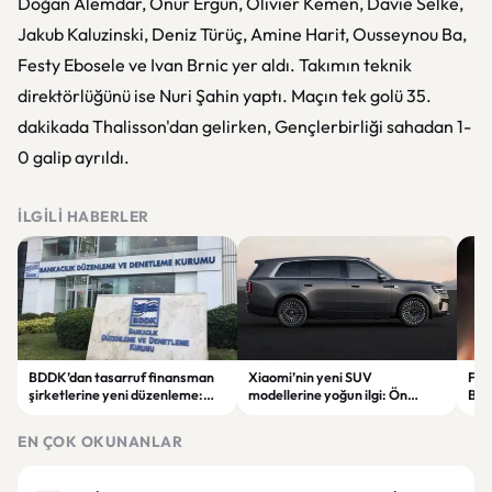
Doğan Alemdar, Onur Ergün, Olivier Kemen, Davie Selke,
Jakub Kaluzinski, Deniz Türüç, Amine Harit, Ousseynou Ba,
Festy Ebosele ve Ivan Brnic yer aldı. Takımın teknik
direktörlüğünü ise Nuri Şahin yaptı. Maçın tek golü 35.
dakikada Thalisson'dan gelirken, Gençlerbirliği sahadan 1-
0 galip ayrıldı.
İLGILI HABERLER
BDDK’dan tasarruf finansman
Xiaomi’nin yeni SUV
Fati
şirketlerine yeni düzenleme:
modellerine yoğun ilgi: Ön
Beş
Sözleşme limitleri değişti
siparişler 100 bini geçti
ser
göre
EN ÇOK OKUNANLAR