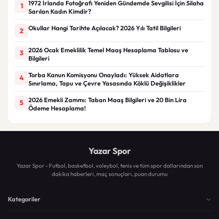
1972 İrlanda Fotoğrafı Yeniden Gündemde Sevgilisi İçin Silaha
1
Sarılan Kadın Kimdir?
Okullar Hangi Tarihte Açılacak? 2026 Yılı Tatil Bilgileri
2
2026 Ocak Emeklilik Temel Maaş Hesaplama Tablosu ve
3
Bilgileri
Torba Kanun Komisyonu Onayladı: Yüksek Aidatlara
4
Sınırlama, Tapu ve Çevre Yasasında Köklü Değişiklikler
2026 Emekli Zammı: Taban Maaş Bilgileri ve 20 Bin Lira
5
Ödeme Hesaplama!
Yazar Spor
Yazar Spor - Futbol, basketbol, voleybol, tenis ve tüm spor dallarından son
dakika haberleri, maç sonuçları, puan durumu
Kategoriler