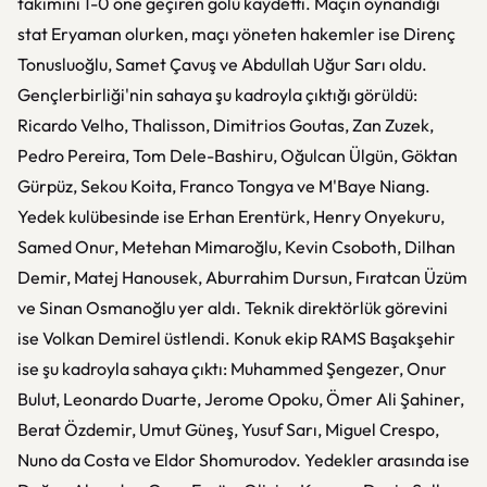
takımını 1-0 öne geçiren golü kaydetti. Maçın oynandığı
stat Eryaman olurken, maçı yöneten hakemler ise Direnç
Tonusluoğlu, Samet Çavuş ve Abdullah Uğur Sarı oldu.
Gençlerbirliği'nin sahaya şu kadroyla çıktığı görüldü:
Ricardo Velho, Thalisson, Dimitrios Goutas, Zan Zuzek,
Pedro Pereira, Tom Dele-Bashiru, Oğulcan Ülgün, Göktan
Gürpüz, Sekou Koita, Franco Tongya ve M'Baye Niang.
Yedek kulübesinde ise Erhan Erentürk, Henry Onyekuru,
Samed Onur, Metehan Mimaroğlu, Kevin Csoboth, Dilhan
Demir, Matej Hanousek, Aburrahim Dursun, Fıratcan Üzüm
ve Sinan Osmanoğlu yer aldı. Teknik direktörlük görevini
ise Volkan Demirel üstlendi. Konuk ekip RAMS Başakşehir
ise şu kadroyla sahaya çıktı: Muhammed Şengezer, Onur
Bulut, Leonardo Duarte, Jerome Opoku, Ömer Ali Şahiner,
Berat Özdemir, Umut Güneş, Yusuf Sarı, Miguel Crespo,
Nuno da Costa ve Eldor Shomurodov. Yedekler arasında ise