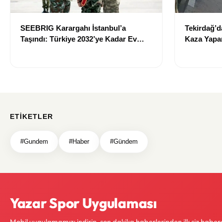
SEEBRIG Karargahı İstanbul’a
Tekirdağ’d
Taşındı: Türkiye 2032’ye Kadar Ev
Kaza Yapa
Sahibi Olacak
Hayatını K
ETIKETLER
#Gundem
#Haber
#Gündem
Yazar Spor Uygulaması
Mobil uygulamamızı indirin, son dakika haberlerinden ilk siz haber