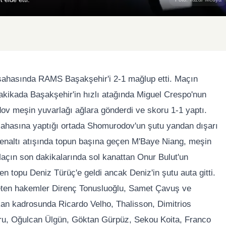
, sahasında RAMS Başakşehir'i 2-1 mağlup etti. Maçın
dakikada Başakşehir'in hızlı atağında Miguel Crespo'nun
v meşin yuvarlağı ağlara gönderdi ve skoru 1-1 yaptı.
sahasına yaptığı ortada Shomurodov'un şutu yandan dışarı
ı penaltı atışında topun başına geçen M'Baye Niang, meşin
. Maçın son dakikalarında sol kanattan Onur Bulut'un
 topu Deniz Türüç'e geldi ancak Deniz'in şutu auta gitti.
ten hakemler Direnç Tonusluoğlu, Samet Çavuş ve
ıkan kadrosunda Ricardo Velho, Thalisson, Dimitrios
ru, Oğulcan Ülgün, Göktan Gürpüz, Sekou Koita, Franco