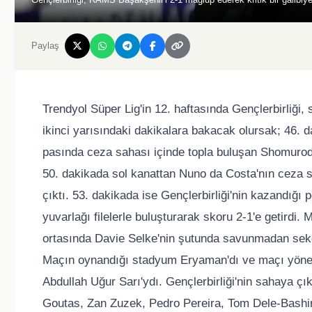
Paylaş
Trendyol Süper Lig'in 12. haftasında Gençlerbirliği
ikinci yarısındaki dakikalara bakacak olursak; 46. 
pasında ceza sahası içinde topla buluşan Shomurodo
50. dakikada sol kanattan Nuno da Costa'nın ceza 
çıktı. 53. dakikada ise Gençlerbirliği'nin kazandığ
yuvarlağı filelerle buluşturarak skoru 2-1'e getirdi
ortasında Davie Selke'nin şutunda savunmadan seken
Maçın oynandığı stadyum Eryaman'dı ve maçı yöne
Abdullah Uğur Sarı'ydı. Gençlerbirliği'nin sahaya ç
Goutas, Zan Zuzek, Pedro Pereira, Tom Dele-Bashi