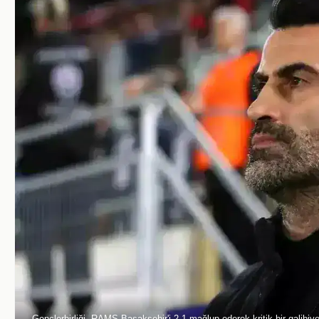
Gençlerbirliği, RAMS Başakşehir'i 2-1 mağlup ederek kritik bir galibiyet