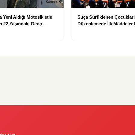
a Yeni Aldığı Motosikletle
Suça Sürüklenen Çocuklarla 
n 22 Yaşındaki Genç
Düzenlemede İlk Maddeler 
aybetti
Edildi
dar olun.