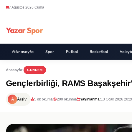
7 Ağustos 2026 Cuma
Yazar Spor
Anasayfa
Spor
Futbol
Basketbol
Voleyb
Anasayfa
GÜNDEM
Gençlerbirliği, RAMS Başakşehir'i 
A
Arşiv
5 dk okuma
200 okunma
Yayınlanma:
13 Ocak 2026 20:2