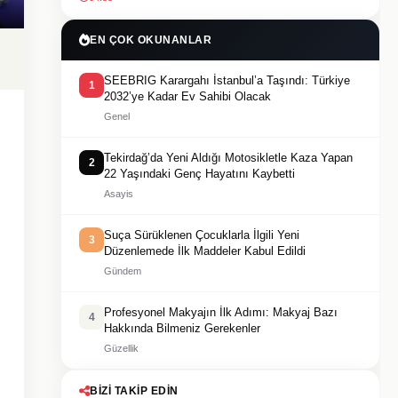
EN ÇOK OKUNANLAR
SEEBRIG Karargahı İstanbul’a Taşındı: Türkiye
1
2032’ye Kadar Ev Sahibi Olacak
Genel
Tekirdağ’da Yeni Aldığı Motosikletle Kaza Yapan
2
22 Yaşındaki Genç Hayatını Kaybetti
Asayis
Suça Sürüklenen Çocuklarla İlgili Yeni
3
Düzenlemede İlk Maddeler Kabul Edildi
Gündem
Profesyonel Makyajın İlk Adımı: Makyaj Bazı
4
Hakkında Bilmeniz Gerekenler
Güzellik
BIZI TAKIP EDIN