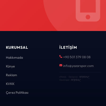
KURUMSAL
İLETIŞIM
+90 501 379 08 08
Hakkımızda
info@yazarspor.com
Künye
Reklam
KEYDAL
eNews · Geliştirici
·
KEYDAL
Developer
KVKK
Çerez Politikası