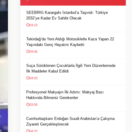
SEEBRIG Karargahı İstanbul’a Taşındı: Türkiye
2032’ye Kadar Ev Sahibi Olacak
04:10
Tekirdağ’da Yeni Aldığı Motosikletle Kaza Yapan 22
Yaşındaki Genç Hayatını Kaybetti
04:06
Suça Sürüklenen Çocuklarla İlgili Yeni Düzenlemede
İlk Maddeler Kabul Edildi
04:03
Profesyonel Makyajın İlk Adımı: Makyaj Bazı
Hakkında Bilmeniz Gerekenler
03:59
Cumhurbaşkanı Erdoğan Suudi Arabistan’a Çalışma
Ziyareti Gerçekleştirecek
04:33