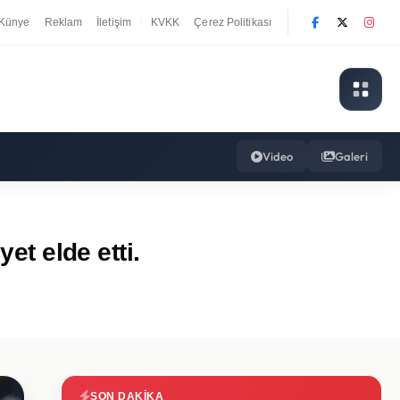
Künye
Reklam
İletişim
KVKK
Çerez Politikası
|
Video
Galeri
et elde etti.
SON DAKIKA