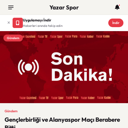
Yazar Spor
Uygulamayı İndir
İndir
Haberleri anında takip edin
Gündem
Gündem
Gençlerbirliği ve Alanyaspor Maçı Berabere
Bitti