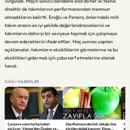
vurguladı. Maçın sonucu berabere olsa da her iki teknik
direktör de takımlarının performansından memnun
olmadıklarını belirtti. Eroğlu ve Pereira, önlerindeki milli
takım arasını en iyi şekilde değerlendireceklerini ve
takımlarını daha iyi bir seviyeye taşımak için çalışmaya
devam edeceklerini ifade ettiler. Maç sonrası yapılan
açıklamalar, takımların eksikliklerini görmelerine ve bu
eksiklikleri gidermek için çaba sarf etmelerine olanak
tanıdı.
İLGILI HABERLER
Çerçeve yasa tartışmaları
Zayıflamaya destek olduğu öne
Han
sürüyor: Yılmaz’dan Öcalan ve
sürülen doğal karışım: Elma,
dik