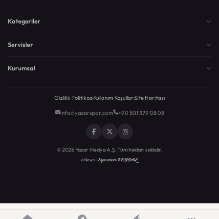
Kategoriler
Servisler
Kurumsal
Gizlilik Politikası
Kullanım Koşulları
Site Haritası
info@yazarspor.com
+90 501 379 08 08
© 2026 Yazar Medya A.Ş. Tüm hakları saklıdır.
Egemen KEYDAL
eNews |