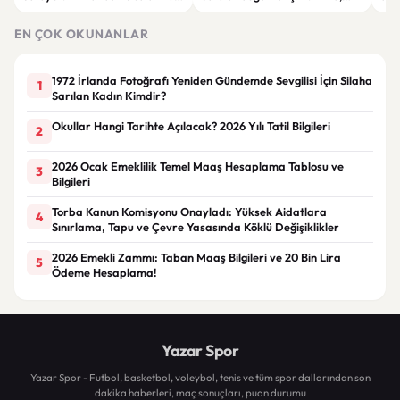
Demirtaş açıklaması
limon ve tarçınlı iksir tarifi
STA
EN ÇOK OKUNANLAR
1972 İrlanda Fotoğrafı Yeniden Gündemde Sevgilisi İçin Silaha
1
Sarılan Kadın Kimdir?
Okullar Hangi Tarihte Açılacak? 2026 Yılı Tatil Bilgileri
2
2026 Ocak Emeklilik Temel Maaş Hesaplama Tablosu ve
3
Bilgileri
Torba Kanun Komisyonu Onayladı: Yüksek Aidatlara
4
Sınırlama, Tapu ve Çevre Yasasında Köklü Değişiklikler
2026 Emekli Zammı: Taban Maaş Bilgileri ve 20 Bin Lira
5
Ödeme Hesaplama!
Yazar Spor
Yazar Spor - Futbol, basketbol, voleybol, tenis ve tüm spor dallarından son
dakika haberleri, maç sonuçları, puan durumu