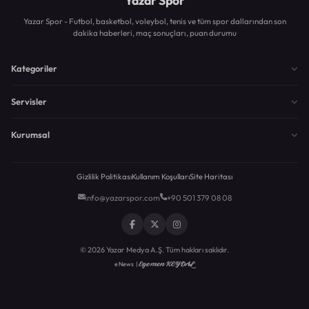
Yazar Spor
Yazar Spor - Futbol, basketbol, voleybol, tenis ve tüm spor dallarından son
dakika haberleri, maç sonuçları, puan durumu
Kategoriler
Servisler
Kurumsal
Gizlilik Politikası
Kullanım Koşulları
Site Haritası
info@yazarspor.com
+90 501 379 08 08
© 2026 Yazar Medya A.Ş. Tüm hakları saklıdır.
Egemen KEYDAL
eNews |