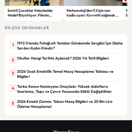
İzmirli Çocuklar Voleybolda
Meteoroloji'den 5 il için sarı
Yaz
Hedef Büyütüyor: Filenin
kodlu uyarı: Kuvvetli sağanak
Spon
Sultanları İlham Kaynağı Oldu
ve fırtına geliyor
Günc
EN ÇOK OKUNANLAR
1972 İrlanda Fotoğrafı Yeniden Gündemde Sevgilisi İçin Silaha
1
Sarılan Kadın Kimdir?
Okullar Hangi Tarihte Açılacak? 2026 Yılı Tatil Bilgileri
2
2026 Ocak Emeklilik Temel Maaş Hesaplama Tablosu ve
3
Bilgileri
Torba Kanun Komisyonu Onayladı: Yüksek Aidatlara
4
Sınırlama, Tapu ve Çevre Yasasında Köklü Değişiklikler
2026 Emekli Zammı: Taban Maaş Bilgileri ve 20 Bin Lira
5
Ödeme Hesaplama!