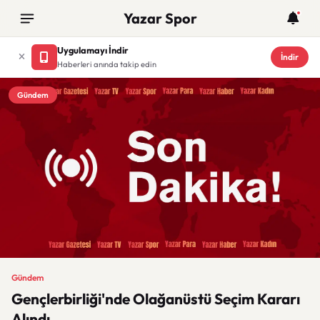
Yazar Spor
Uygulamayı İndir
İndir
Haberleri anında takip edin
Gündem
Gündem
Gençlerbirliği'nde Olağanüstü Seçim Kararı
Alındı