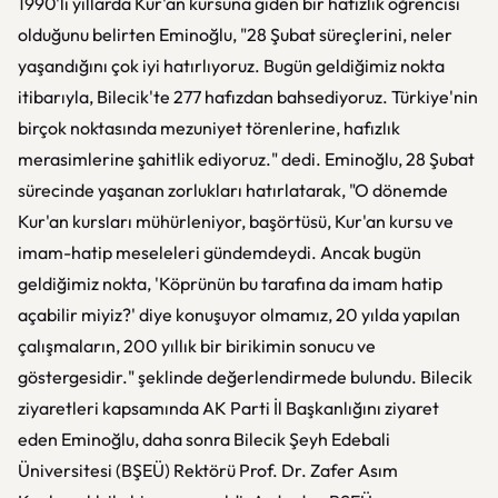
1990'lı yıllarda Kur'an kursuna giden bir hafızlık öğrencisi
olduğunu belirten Eminoğlu, "28 Şubat süreçlerini, neler
yaşandığını çok iyi hatırlıyoruz. Bugün geldiğimiz nokta
itibarıyla, Bilecik'te 277 hafızdan bahsediyoruz. Türkiye'nin
birçok noktasında mezuniyet törenlerine, hafızlık
merasimlerine şahitlik ediyoruz." dedi. Eminoğlu, 28 Şubat
sürecinde yaşanan zorlukları hatırlatarak, "O dönemde
Kur'an kursları mühürleniyor, başörtüsü, Kur'an kursu ve
imam-hatip meseleleri gündemdeydi. Ancak bugün
geldiğimiz nokta, 'Köprünün bu tarafına da imam hatip
açabilir miyiz?' diye konuşuyor olmamız, 20 yılda yapılan
çalışmaların, 200 yıllık bir birikimin sonucu ve
göstergesidir." şeklinde değerlendirmede bulundu. Bilecik
ziyaretleri kapsamında AK Parti İl Başkanlığını ziyaret
eden Eminoğlu, daha sonra Bilecik Şeyh Edebali
Üniversitesi (BŞEÜ) Rektörü Prof. Dr. Zafer Asım