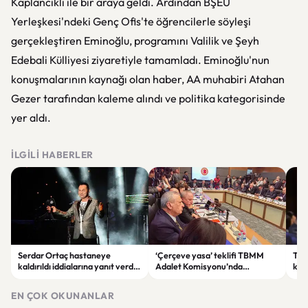
Kaplancıklı ile bir araya geldi. Ardından BŞEÜ
Yerleşkesi'ndeki Genç Ofis'te öğrencilerle söyleşi
gerçekleştiren Eminoğlu, programını Valilik ve Şeyh
Edebali Külliyesi ziyaretiyle tamamladı. Eminoğlu'nun
konuşmalarının kaynağı olan haber, AA muhabiri Atahan
Gezer tarafından kaleme alındı ve politika kategorisinde
yer aldı.
İLGILI HABERLER
Serdar Ortaç hastaneye
‘Çerçeve yasa’ teklifi TBMM
Ter
kaldırıldı iddialarına yanıt verdi:
Adalet Komisyonu’nda
kri
“Rutin tedavim için buradayım”
görüşülüyor
tek
gör
EN ÇOK OKUNANLAR