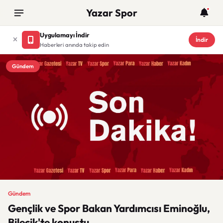
Yazar Spor
Uygulamayı İndir
İndir
Haberleri anında takip edin
Gündem
Gündem
Gençlik ve Spor Bakan Yardımcısı Eminoğlu,
Bilecik'te konuştu