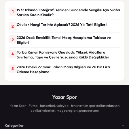
1972 İrlanda Fotoğrafı Yeniden Gündemde Sevgilisi İçin Silaha
1
Sarılan Kadın Kimdir?
Okullar Hangi Tarihte Açılacak? 2026 Yılı Tatil Bilgileri
2
2026 Ocak Emeklilik Temel Maaş Hesaplama Tablosu ve
3
Bilgileri
Torba Kanun Komisyonu Onayladı: Yüksek Aidatlara
4
Sınırlama, Tapu ve Çevre Yasasında Köklü Değişiklikler
2026 Emekli Zammı: Taban Maaş Bilgileri ve 20 Bin Lira
5
Ödeme Hesaplama!
Yazar Spor
Yazar Spor - Futbol, basketbol, voleybol, tenis ve tüm spor dallarından son
dakika haberleri, maç sonuçları, puan durumu
Kategoriler