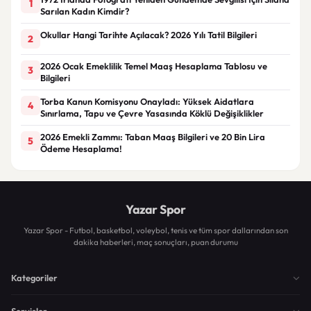
1
Sarılan Kadın Kimdir?
Okullar Hangi Tarihte Açılacak? 2026 Yılı Tatil Bilgileri
2
2026 Ocak Emeklilik Temel Maaş Hesaplama Tablosu ve
3
Bilgileri
Torba Kanun Komisyonu Onayladı: Yüksek Aidatlara
4
Sınırlama, Tapu ve Çevre Yasasında Köklü Değişiklikler
2026 Emekli Zammı: Taban Maaş Bilgileri ve 20 Bin Lira
5
Ödeme Hesaplama!
Yazar Spor
Yazar Spor - Futbol, basketbol, voleybol, tenis ve tüm spor dallarından son
dakika haberleri, maç sonuçları, puan durumu
Kategoriler
Servisler