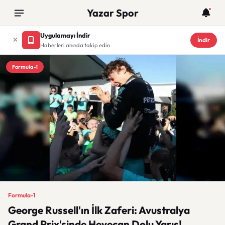
Yazar Spor
Uygulamayı İndir
İndir
Haberleri anında takip edin
Formula-1
Formula-1
George Russell'ın İlk Zaferi: Avustralya
Grand Prix'sinde Heyecan Dolu Yarış!