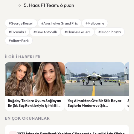
5. Haas F1 Team: 6 puan
#George Russell
#Avustralya Grand Prix
#Melbourne
#Formula 1
#Kimi Antonelli
#Charles Leclerc
#Oscar Piastri
#Albert Park
İLGILI HABERLER
Buğday Tenlere Uyum Sağlayan
Yaş Almaktan Öte Bir Stil: Beyaz
Sav
En Şık Saç Renkleriyle Işıltılı Bir
Saçlarla Modern ve Şık
döne
Görünüm
Görünüm Önerileri
çatı
EN ÇOK OKUNANLAR
1972 İrlanda Fotoğrafı Yeniden Gündemde Sevgilisi İçin Silaha