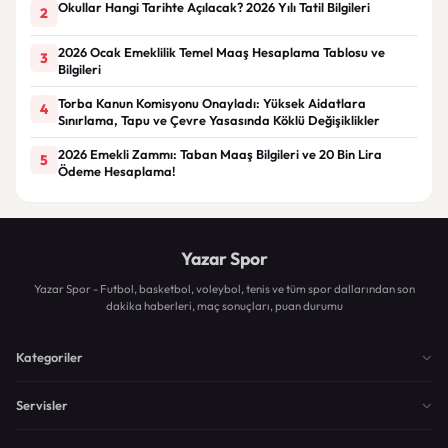
Okullar Hangi Tarihte Açılacak? 2026 Yılı Tatil Bilgileri
2
2026 Ocak Emeklilik Temel Maaş Hesaplama Tablosu ve
3
Bilgileri
Torba Kanun Komisyonu Onayladı: Yüksek Aidatlara
4
Sınırlama, Tapu ve Çevre Yasasında Köklü Değişiklikler
2026 Emekli Zammı: Taban Maaş Bilgileri ve 20 Bin Lira
5
Ödeme Hesaplama!
Yazar Spor
Yazar Spor - Futbol, basketbol, voleybol, tenis ve tüm spor dallarından son
dakika haberleri, maç sonuçları, puan durumu
Kategoriler
Servisler