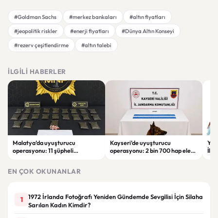
#Goldman Sachs
#merkez bankaları
#altın fiyatları
#jeopolitik riskler
#enerji fiyatları
#Dünya Altın Konseyi
#rezerv çeşitlendirme
#altın talebi
İLGILI HABERLER
Malatya’da uyuşturucu
Kayseri’de uyuşturucu
YEN
operasyonu: 11 şüpheli
operasyonu: 2 bin 700 hap ele
İlk
tutuklandı
geçirildi, 1 şüpheli gözaltına
sor
alındı
tut
EN ÇOK OKUNANLAR
1972 İrlanda Fotoğrafı Yeniden Gündemde Sevgilisi İçin Silaha
1
Sarılan Kadın Kimdir?