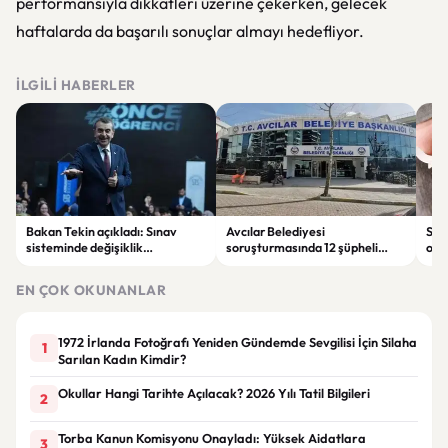
performansıyla dikkatleri üzerine çekerken, gelecek
haftalarda da başarılı sonuçlar almayı hedefliyor.
İLGILI HABERLER
Bakan Tekin açıkladı: Sınav
Avcılar Belediyesi
Sah
sisteminde değişiklik
soruşturmasında 12 şüpheli
ope
olmayacak, sorular yeni
tutuklandı
tut
müfredata göre hazırlanacak
EN ÇOK OKUNANLAR
1972 İrlanda Fotoğrafı Yeniden Gündemde Sevgilisi İçin Silaha
1
Sarılan Kadın Kimdir?
Okullar Hangi Tarihte Açılacak? 2026 Yılı Tatil Bilgileri
2
Torba Kanun Komisyonu Onayladı: Yüksek Aidatlara
3