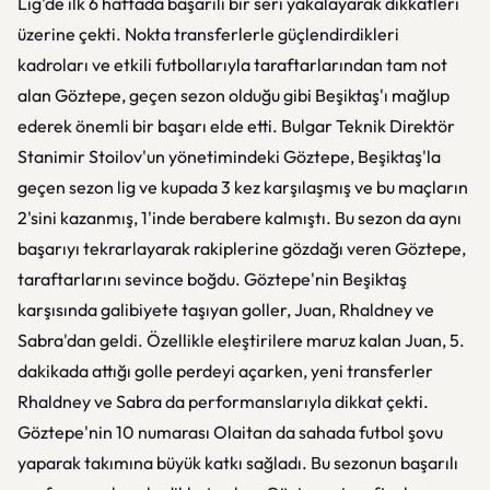
Lig'de ilk 6 haftada başarılı bir seri yakalayarak dikkatleri
üzerine çekti. Nokta transferlerle güçlendirdikleri
kadroları ve etkili futbollarıyla taraftarlarından tam not
alan Göztepe, geçen sezon olduğu gibi Beşiktaş'ı mağlup
ederek önemli bir başarı elde etti. Bulgar Teknik Direktör
Stanimir Stoilov'un yönetimindeki Göztepe, Beşiktaş'la
geçen sezon lig ve kupada 3 kez karşılaşmış ve bu maçların
2'sini kazanmış, 1'inde berabere kalmıştı. Bu sezon da aynı
başarıyı tekrarlayarak rakiplerine gözdağı veren Göztepe,
taraftarlarını sevince boğdu. Göztepe'nin Beşiktaş
karşısında galibiyete taşıyan goller, Juan, Rhaldney ve
Sabra'dan geldi. Özellikle eleştirilere maruz kalan Juan, 5.
dakikada attığı golle perdeyi açarken, yeni transferler
Rhaldney ve Sabra da performanslarıyla dikkat çekti.
Göztepe'nin 10 numarası Olaitan da sahada futbol şovu
yaparak takımına büyük katkı sağladı. Bu sezonun başarılı