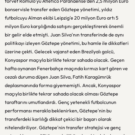
forvet Romulo'yu Atletico Paranaense'den 2,5 milyon Euro
bonservisle transfer eden Göztepe yönetimi, yıldız
futbolcuyu Alman ekibi Leipzig'e 20 milyon Euro artı 5
milyon Euro karşılığında satışını gerçekleştirerek önemli
bir gelir elde etmişti. Juan Silva'nın transferinde de aynı
politikayı izleyen Göztepe yönetimi, bu hamle ile dikkatleri
üzerine çekti. Gelecek vajanst eden Brezilyalı golcü,
Konyaspor maçıyla birlikte tekrar sahada olacak. Geçen
hafta oynanan Fenerbahçe maçında kırmızı kart gören ve
cezalı duruma düşen Juan Silva, Fatih Karagümrük
deplasmanında forma giyememişti. Ancak, Konyaspor
maçıyla birlikte tekrar sahada olacak olması Göztepe
taraftarını umutlandırdı. Genç yetenekli futbolcunun
performansı merakla beklenirken, Göztepe'nin bu
transferdeki karlılığı dikkat çekici bir başarı olarak
nitelendiriliyor. Göztepe'nin transfer stratejisi ve genç