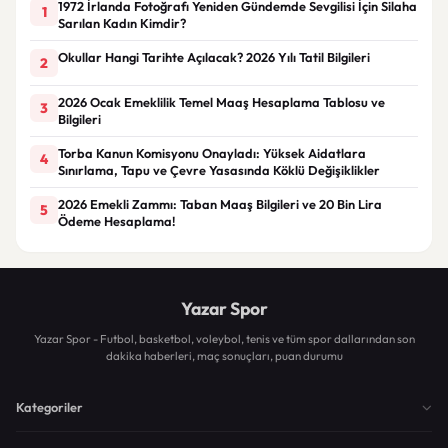
1972 İrlanda Fotoğrafı Yeniden Gündemde Sevgilisi İçin Silaha
1
Sarılan Kadın Kimdir?
Okullar Hangi Tarihte Açılacak? 2026 Yılı Tatil Bilgileri
2
2026 Ocak Emeklilik Temel Maaş Hesaplama Tablosu ve
3
Bilgileri
Torba Kanun Komisyonu Onayladı: Yüksek Aidatlara
4
Sınırlama, Tapu ve Çevre Yasasında Köklü Değişiklikler
2026 Emekli Zammı: Taban Maaş Bilgileri ve 20 Bin Lira
5
Ödeme Hesaplama!
Yazar Spor
Yazar Spor - Futbol, basketbol, voleybol, tenis ve tüm spor dallarından son
dakika haberleri, maç sonuçları, puan durumu
Kategoriler