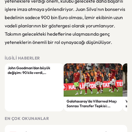
yeteneklere verdiği önem, kulübü gelecekte daha başarılı
işlere imza atmaya yönlendiriyor. Juan Silva'nın bonservis
bedelinin sadece 900 bin Euro olması, İzmir ekibinin uzun
vadeli planlarının bir göstergesi olarak yorumlanıyor.
Takımın gelecekteki hedeflerine ulaşmasında genç
yeteneklerin önemli bir rol oynayacağı düşünülüyor.
İLGILI HABERLER
John Goodman’dan büyük
değişim: 90 kilo verdi,
hayranları tanımakta zorlandı
Galatasaray’da Villarreal Maçı
Vir
Sonrası Transfer Tepkisi:
sila
Taraftar Yönetimi Eleştirdi
şüph
EN ÇOK OKUNANLAR