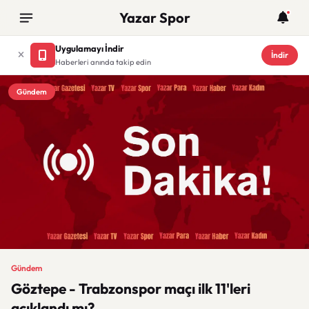
Yazar Spor
Uygulamayı İndir
İndir
Haberleri anında takip edin
Gündem
Gündem
Göztepe - Trabzonspor maçı ilk 11'leri
açıklandı mı?