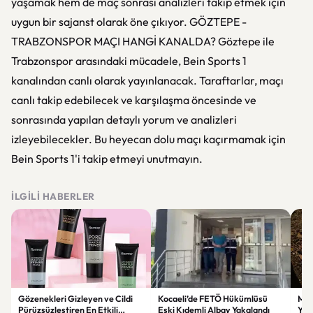
yaşamak hem de maç sonrası analizleri takip etmek için
uygun bir sajanst olarak öne çıkıyor. GÖZTEPE -
TRABZONSPOR MAÇI HANGİ KANALDA? Göztepe ile
Trabzonspor arasındaki mücadele, Bein Sports 1
kanalından canlı olarak yayınlanacak. Taraftarlar, maçı
canlı takip edebilecek ve karşılaşma öncesinde ve
sonrasında yapılan detaylı yorum ve analizleri
izleyebilecekler. Bu heyecan dolu maçı kaçırmamak için
Bein Sports 1'i takip etmeyi unutmayın.
İLGILI HABERLER
Gözenekleri Gizleyen ve Cildi
Kocaeli’de FETÖ Hükümlüsü
Man
Pürüzsüzleştiren En Etkili
Eski Kıdemli Albay Yakalandı
Yaş