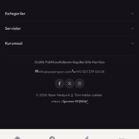
Kategoriler
Servisler
Kurumsal
Gizlilik Politikası
Kullanım Koşulları
Site Haritası
info@yazarspor.com
+90 501 379 08 08
© 2026 Yazar Medya A.Ş. Tüm hakları saklıdır.
Egemen KEYDAL
eNews |