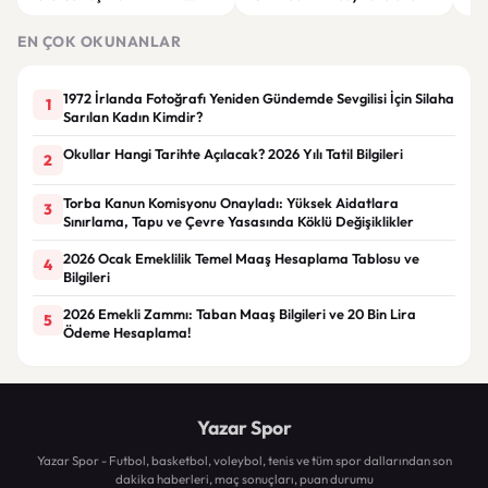
Makyaj Bazı Önerileri
EN ÇOK OKUNANLAR
1972 İrlanda Fotoğrafı Yeniden Gündemde Sevgilisi İçin Silaha
1
Sarılan Kadın Kimdir?
Okullar Hangi Tarihte Açılacak? 2026 Yılı Tatil Bilgileri
2
Torba Kanun Komisyonu Onayladı: Yüksek Aidatlara
3
Sınırlama, Tapu ve Çevre Yasasında Köklü Değişiklikler
2026 Ocak Emeklilik Temel Maaş Hesaplama Tablosu ve
4
Bilgileri
2026 Emekli Zammı: Taban Maaş Bilgileri ve 20 Bin Lira
5
Ödeme Hesaplama!
Yazar Spor
Yazar Spor - Futbol, basketbol, voleybol, tenis ve tüm spor dallarından son
dakika haberleri, maç sonuçları, puan durumu