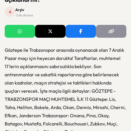
Arşiv
A
· 2 dk okuma
Göztepe ile Trabzonspor arasında oynanacak olan 7 Aralık
Pazar maçı için heyecan dorukta! Taraftarlar, muhtemel
11'lerin açıklanmasını sabırsızlıkla bekliyor. Son
antrenmanlar ve sakatlık raporlarına göre belirlenecek
olan kadrolar, maçın stratejisi ve taktikleri hakkında
ipuçları verecek. İşte maçla ilgili detaylar: GÖZTEPE -
TRABZONSPOR MAÇI MUHTEMEL İLK 11 Göztepe: Lis,
Taha, Heliton, Bokele, Arda, Okan, Dennis, Miroshi, Cherni,
Efkan, Janderson Trabzonspor: Onana, Pina, Okay,
Batagov, Mustafa, Folcarelli, Bouchouari, Zubkov, Muçi,