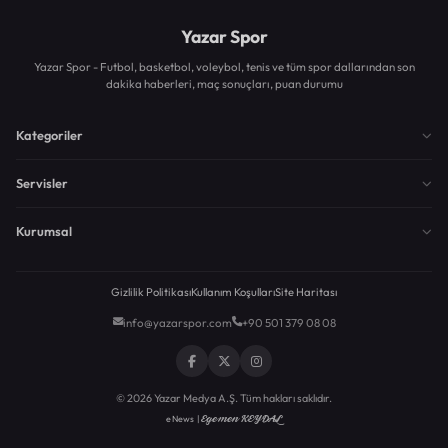
Yazar Spor
Yazar Spor - Futbol, basketbol, voleybol, tenis ve tüm spor dallarından son
dakika haberleri, maç sonuçları, puan durumu
Kategoriler
Servisler
Kurumsal
Gizlilik Politikası
Kullanım Koşulları
Site Haritası
info@yazarspor.com
+90 501 379 08 08
© 2026 Yazar Medya A.Ş. Tüm hakları saklıdır.
Egemen KEYDAL
eNews |