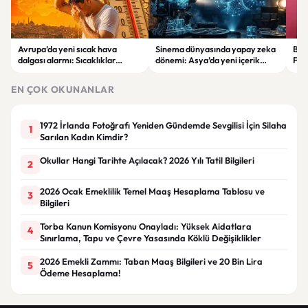
Avrupa’da yeni sıcak hava
Sinema dünyasında yapay zeka
Beg
dalgası alarmı: Sıcaklıklar
dönemi: Asya’da yeni içerik
Fet
yeniden 40 dereceye
üretim modeli yükseliyor
katı
yaklaşacak
EN ÇOK OKUNANLAR
1972 İrlanda Fotoğrafı Yeniden Gündemde Sevgilisi İçin Silaha
1
Sarılan Kadın Kimdir?
Okullar Hangi Tarihte Açılacak? 2026 Yılı Tatil Bilgileri
2
2026 Ocak Emeklilik Temel Maaş Hesaplama Tablosu ve
3
Bilgileri
Torba Kanun Komisyonu Onayladı: Yüksek Aidatlara
4
Sınırlama, Tapu ve Çevre Yasasında Köklü Değişiklikler
2026 Emekli Zammı: Taban Maaş Bilgileri ve 20 Bin Lira
5
Ödeme Hesaplama!