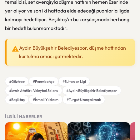
temsilcisi, set averajıyla düşme hattının hemen üzerinde
yer alıyor ve son iki haftada elde edeceği puanlarla ligde
kalmayı hedefliyor. Beşiktaş'ın bu karşılaşmada herhangi
bir hedefi bulunmamaktadır.
Aydın Büyükşehir Belediyespor, düşme hattından
kurtulma amacı gütmektedir.
#Göztepe
#Fenerbahçe
#Sultanlar Ligi
#İzmir Atatürk Voleybol Salonu
#Aydın Büyükşehir Belediyespor
#Beşiktaş
#İsmail Yıldırım
#Turgut Uzunçakmak
İLGILI HABERLER