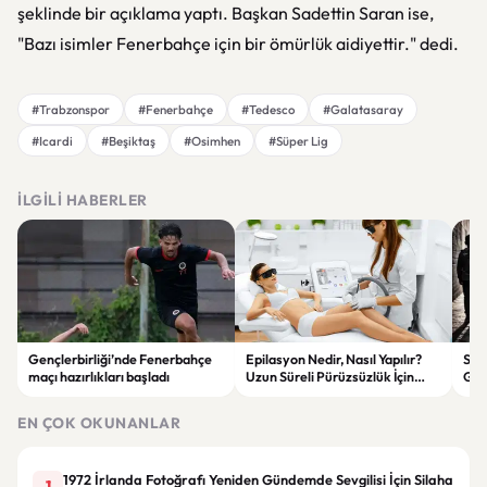
şeklinde bir açıklama yaptı. Başkan Sadettin Saran ise,
"Bazı isimler Fenerbahçe için bir ömürlük aidiyettir." dedi.
#Trabzonspor
#Fenerbahçe
#Tedesco
#Galatasaray
#Icardi
#Beşiktaş
#Osimhen
#Süper Lig
İLGILI HABERLER
Gençlerbirliği’nde Fenerbahçe
Epilasyon Nedir, Nasıl Yapılır?
Sos
maçı hazırlıkları başladı
Uzun Süreli Pürüzsüzlük İçin
Gen
Bilmeniz Gerekenler
“Ka
EN ÇOK OKUNANLAR
1972 İrlanda Fotoğrafı Yeniden Gündemde Sevgilisi İçin Silaha
1