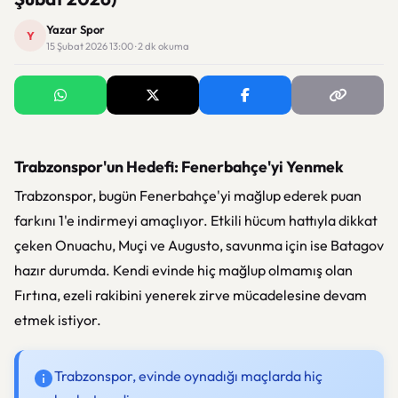
Yazar Spor
Y
15 Şubat 2026 13:00 · 2 dk okuma
Trabzonspor'un Hedefi: Fenerbahçe'yi Yenmek
Trabzonspor, bugün Fenerbahçe'yi mağlup ederek puan
farkını 1'e indirmeyi amaçlıyor. Etkili hücum hattıyla dikkat
çeken Onuachu, Muçi ve Augusto, savunma için ise Batagov
hazır durumda. Kendi evinde hiç mağlup olmamış olan
Fırtına, ezeli rakibini yenerek zirve mücadelesine devam
etmek istiyor.
Trabzonspor, evinde oynadığı maçlarda hiç