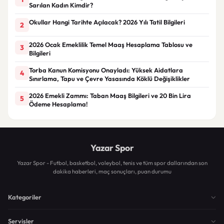
Sarılan Kadın Kimdir?
Okullar Hangi Tarihte Açılacak? 2026 Yılı Tatil Bilgileri
2
2026 Ocak Emeklilik Temel Maaş Hesaplama Tablosu ve
3
Bilgileri
Torba Kanun Komisyonu Onayladı: Yüksek Aidatlara
4
Sınırlama, Tapu ve Çevre Yasasında Köklü Değişiklikler
2026 Emekli Zammı: Taban Maaş Bilgileri ve 20 Bin Lira
5
Ödeme Hesaplama!
Yazar Spor
Yazar Spor - Futbol, basketbol, voleybol, tenis ve tüm spor dallarından son
dakika haberleri, maç sonuçları, puan durumu
Kategoriler
Servisler