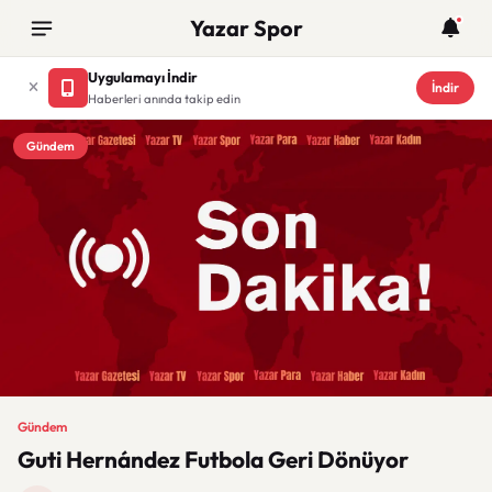
Yazar Spor
Uygulamayı İndir
İndir
Haberleri anında takip edin
Gündem
Gündem
Guti Hernández Futbola Geri Dönüyor