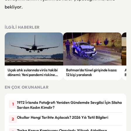
bekliyor.
İLGILI HABERLER
Uçak atık sularında virüs takibi
Batman’da tünel girişinde kaza:
Ada
dönemi: Yeni pandemi riskine
12 kişi yaralandı
Bel
karşı erken uyarı sistemi
yaşa
geliştiriliyor
EN ÇOK OKUNANLAR
1972 İrlanda Fotoğrafı Yeniden Gündemde Sevgilisi İçin Silaha
1
Sarılan Kadın Kimdir?
Okullar Hangi Tarihte Açılacak? 2026 Yılı Tatil Bilgileri
2
Torba Kanun Komisyonu Onayladı: Yüksek Aidatlara