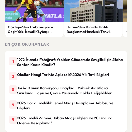
Göztepe’den Trabzonspor’a
Hazine’den Yarın İki Kritik
İzm
Geçit Yok: İsmail Köybaşı
Borçlanma Hamlesi: Tahvil
Hed
Jübilesinde Kazanan İzmir Ekibi
İhalesi ve Kira Sertifikası Satışı
Sul
Oldu
Yapılacak
EN ÇOK OKUNANLAR
1972 İrlanda Fotoğrafı Yeniden Gündemde Sevgilisi İçin Silaha
1
Sarılan Kadın Kimdir?
Okullar Hangi Tarihte Açılacak? 2026 Yılı Tatil Bilgileri
2
Torba Kanun Komisyonu Onayladı: Yüksek Aidatlara
3
Sınırlama, Tapu ve Çevre Yasasında Köklü Değişiklikler
2026 Ocak Emeklilik Temel Maaş Hesaplama Tablosu ve
4
Bilgileri
2026 Emekli Zammı: Taban Maaş Bilgileri ve 20 Bin Lira
5
Ödeme Hesaplama!