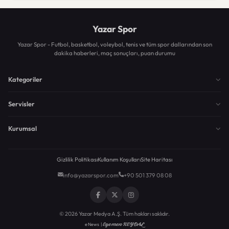
Yazar Spor
Yazar Spor - Futbol, basketbol, voleybol, tenis ve tüm spor dallarından son
dakika haberleri, maç sonuçları, puan durumu
Kategoriler
Servisler
Kurumsal
Gizlilik Politikası
Kullanım Koşulları
Site Haritası
info@yazarspor.com
+90 501 379 08 08
© 2026 Yazar Medya A.Ş. Tüm hakları saklıdır.
Egemen KEYDAL
eNews |