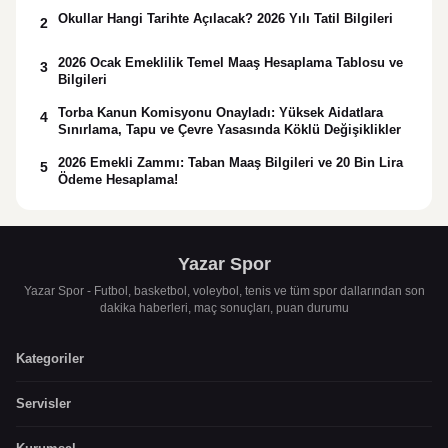
Okullar Hangi Tarihte Açılacak? 2026 Yılı Tatil Bilgileri
2
2026 Ocak Emeklilik Temel Maaş Hesaplama Tablosu ve
3
Bilgileri
Torba Kanun Komisyonu Onayladı: Yüksek Aidatlara
4
Sınırlama, Tapu ve Çevre Yasasında Köklü Değişiklikler
2026 Emekli Zammı: Taban Maaş Bilgileri ve 20 Bin Lira
5
Ödeme Hesaplama!
Yazar Spor
Yazar Spor - Futbol, basketbol, voleybol, tenis ve tüm spor dallarından son
dakika haberleri, maç sonuçları, puan durumu
Kategoriler
Servisler