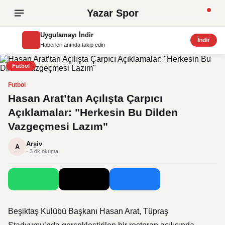
Yazar Spor
Uygulamayı İndir
İndir
Haberleri anında takip edin
Futbol
Futbol
Hasan Arat’tan Açılışta Çarpıcı
Açıklamalar: "Herkesin Bu Dilden
Vazgeçmesi Lazım"
Arşiv
A
· 3 dk okuma
Beşiktaş Kulübü Başkanı Hasan Arat, Tüpraş