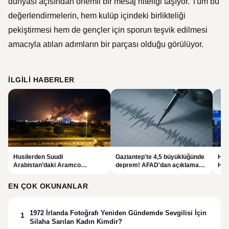
dünyası açısından önemli bir mesaj niteliği taşıyor. Tüm bu
değerlendirmelerin, hem kulüp içindeki birlikteliği
pekiştirmesi hem de gençler için sporun teşvik edilmesi
amacıyla atılan adımların bir parçası olduğu görülüyor.
İLGILI HABERLER
Husilerden Suudi
Gaziantep'te 4,5 büyüklüğünde
Ham
Arabistan’daki Aramco
deprem! AFAD'dan açıklama
Has
Rafinerisine İHA Saldırısı
geldi
Dur
İddiası
EN ÇOK OKUNANLAR
1972 İrlanda Fotoğrafı Yeniden Gündemde Sevgilisi İçin
1
Silaha Sarılan Kadın Kimdir?