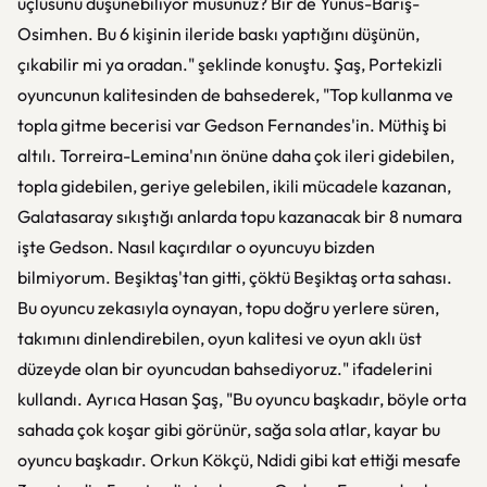
üçlüsünü düşünebiliyor musunuz? Bir de Yunus-Barış-
Osimhen. Bu 6 kişinin ileride baskı yaptığını düşünün,
çıkabilir mi ya oradan." şeklinde konuştu. Şaş, Portekizli
oyuncunun kalitesinden de bahsederek, "Top kullanma ve
topla gitme becerisi var Gedson Fernandes'in. Müthiş bi
altılı. Torreira-Lemina'nın önüne daha çok ileri gidebilen,
topla gidebilen, geriye gelebilen, ikili mücadele kazanan,
Galatasaray sıkıştığı anlarda topu kazanacak bir 8 numara
işte Gedson. Nasıl kaçırdılar o oyuncuyu bizden
bilmiyorum. Beşiktaş'tan gitti, çöktü Beşiktaş orta sahası.
Bu oyuncu zekasıyla oynayan, topu doğru yerlere süren,
takımını dinlendirebilen, oyun kalitesi ve oyun aklı üst
düzeyde olan bir oyuncudan bahsediyoruz." ifadelerini
kullandı. Ayrıca Hasan Şaş, "Bu oyuncu başkadır, böyle orta
sahada çok koşar gibi görünür, sağa sola atlar, kayar bu
oyuncu başkadır. Orkun Kökçü, Ndidi gibi kat ettiği mesafe