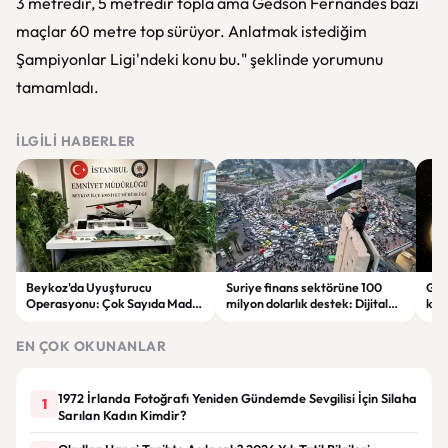
3 metredir, 5 metredir topla ama Gedson Fernandes bazı
maçlar 60 metre top sürüyor. Anlatmak istediğim
Şampiyonlar Ligi'ndeki konu bu." şeklinde yorumunu
tamamladı.
İLGILI HABERLER
Beykoz'da Uyuşturucu
Suriye finans sektörüne 100
Gal
Operasyonu: Çok Sayıda Madde
milyon dolarlık destek: Dijital
keşi
ve Silah Ele Geçirildi
dönüşüm hedefleniyor
par
EN ÇOK OKUNANLAR
1972 İrlanda Fotoğrafı Yeniden Gündemde Sevgilisi İçin Silaha
1
Sarılan Kadın Kimdir?