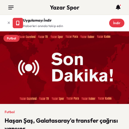
Yazar Spor
Uygulamayı İndir
İndir
Haberleri anında takip edin
Futbol
Futbol
Haşan Şaş, Galatasaray'a transfer çağrısı
yapıyor.