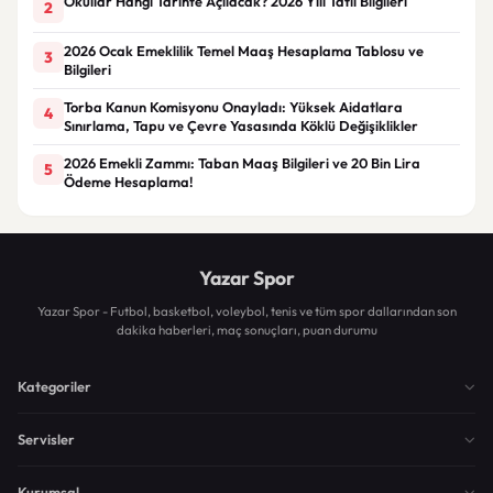
Okullar Hangi Tarihte Açılacak? 2026 Yılı Tatil Bilgileri
2
2026 Ocak Emeklilik Temel Maaş Hesaplama Tablosu ve
3
Bilgileri
Torba Kanun Komisyonu Onayladı: Yüksek Aidatlara
4
Sınırlama, Tapu ve Çevre Yasasında Köklü Değişiklikler
2026 Emekli Zammı: Taban Maaş Bilgileri ve 20 Bin Lira
5
Ödeme Hesaplama!
Yazar Spor
Yazar Spor - Futbol, basketbol, voleybol, tenis ve tüm spor dallarından son
dakika haberleri, maç sonuçları, puan durumu
Kategoriler
Servisler
Kurumsal