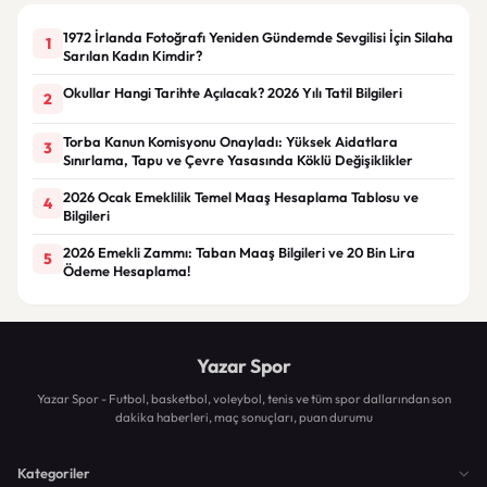
1972 İrlanda Fotoğrafı Yeniden Gündemde Sevgilisi İçin Silaha
1
Sarılan Kadın Kimdir?
Okullar Hangi Tarihte Açılacak? 2026 Yılı Tatil Bilgileri
2
Torba Kanun Komisyonu Onayladı: Yüksek Aidatlara
3
Sınırlama, Tapu ve Çevre Yasasında Köklü Değişiklikler
2026 Ocak Emeklilik Temel Maaş Hesaplama Tablosu ve
4
Bilgileri
2026 Emekli Zammı: Taban Maaş Bilgileri ve 20 Bin Lira
5
Ödeme Hesaplama!
Yazar Spor
Yazar Spor - Futbol, basketbol, voleybol, tenis ve tüm spor dallarından son
dakika haberleri, maç sonuçları, puan durumu
Kategoriler