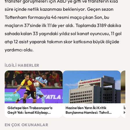
transfer görüşmeleri için ABD'ye gitti ve transferin kısa
süre içinde netlik kazanması bekleniyor. Geçen sezon
Tottenham formasıyla 46 resmi maça çıkan Son, bu
maçların 37'sinde ilk 11'de yer aldı. Toplamda 3189 dakika
sahada kalan 33 yaşındaki yıldız sol kanat oyuncusu, 11 gol
atıp 12 asist yaparak takımın skor katkısına büyük ölçüde
yardımcı oldu.
İLGILI HABERLER
Göztepe’den Trabzonspor’a
Hazine’den Yarın İki Kritik
İzm
Geçit Yok: İsmail Köybaşı
Borçlanma Hamlesi: Tahvil
Hed
Jübilesinde Kazanan İzmir Ekibi
İhalesi ve Kira Sertifikası Satışı
Sul
Oldu
Yapılacak
EN ÇOK OKUNANLAR