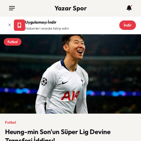
Yazar Spor
Uygulamayı İndir
İndir
Haberleri anında takip edin
Futbol
Futbol
Heung-min Son'un Süper Lig Devine
Transferi İddiası!