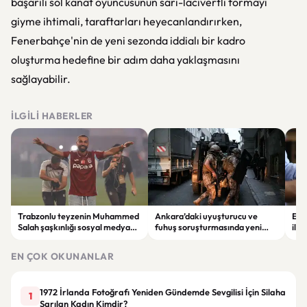
başarılı sol kanat oyuncusunun sarı-lacivertli formayı
giyme ihtimali, taraftarları heyecanlandırırken,
Fenerbahçe'nin de yeni sezonda iddialı bir kadro
oluşturma hedefine bir adım daha yaklaşmasını
sağlayabilir.
İLGILI HABERLER
Trabzonlu teyzenin Muhammed
Ankara’daki uyuşturucu ve
Ev 
Salah şaşkınlığı sosyal medyada
fuhuş soruşturmasında yeni
ilg
gündem oldu: “O ne bilema bir
gelişme: Gözaltı sayısı 10’a çıktı
tas
şey”
yeni
EN ÇOK OKUNANLAR
1972 İrlanda Fotoğrafı Yeniden Gündemde Sevgilisi İçin Silaha
1
Sarılan Kadın Kimdir?