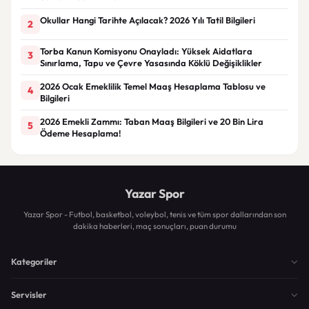
Okullar Hangi Tarihte Açılacak? 2026 Yılı Tatil Bilgileri
2
Torba Kanun Komisyonu Onayladı: Yüksek Aidatlara
3
Sınırlama, Tapu ve Çevre Yasasında Köklü Değişiklikler
2026 Ocak Emeklilik Temel Maaş Hesaplama Tablosu ve
4
Bilgileri
2026 Emekli Zammı: Taban Maaş Bilgileri ve 20 Bin Lira
5
Ödeme Hesaplama!
Yazar Spor
Yazar Spor - Futbol, basketbol, voleybol, tenis ve tüm spor dallarından son
dakika haberleri, maç sonuçları, puan durumu
Kategoriler
Servisler