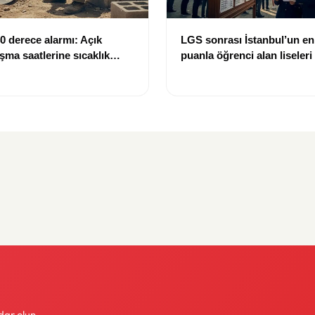
 derece alarmı: Açık
LGS sonrası İstanbul’un e
şma saatlerine sıcaklık
puanla öğrenci alan liseleri 
si
dar olun.