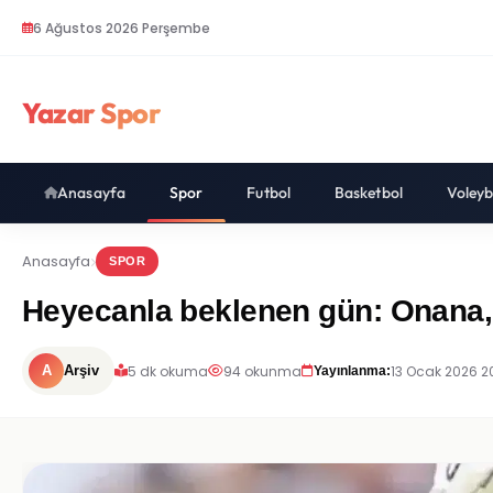
6 Ağustos 2026 Perşembe
Yazar Spor
Anasayfa
Spor
Futbol
Basketbol
Voleyb
Anasayfa
SPOR
Heyecanla beklenen gün: Onana,
5 dk okuma
94 okunma
13 Ocak 2026 2
A
Arşiv
Yayınlanma: