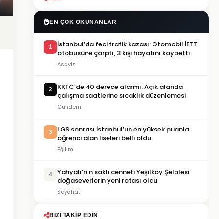
EN ÇOK OKUNANLAR
İstanbul’da feci trafik kazası: Otomobil İETT
1
otobüsüne çarptı, 3 kişi hayatını kaybetti
Asayis
KKTC’de 40 derece alarmı: Açık alanda
2
çalışma saatlerine sıcaklık düzenlemesi
Gündem
LGS sonrası İstanbul’un en yüksek puanla
3
öğrenci alan liseleri belli oldu
Eğitim
Yahyalı’nın saklı cenneti Yeşilköy Şelalesi
4
doğaseverlerin yeni rotası oldu
Seyahat
BIZI TAKIP EDIN