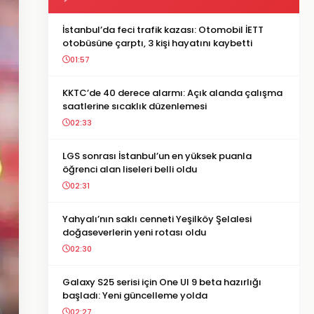
İstanbul’da feci trafik kazası: Otomobil İETT
otobüsüne çarptı, 3 kişi hayatını kaybetti
01:57
KKTC’de 40 derece alarmı: Açık alanda çalışma
saatlerine sıcaklık düzenlemesi
02:33
LGS sonrası İstanbul’un en yüksek puanla
öğrenci alan liseleri belli oldu
02:31
Yahyalı’nın saklı cenneti Yeşilköy Şelalesi
doğaseverlerin yeni rotası oldu
02:30
Galaxy S25 serisi için One UI 9 beta hazırlığı
başladı: Yeni güncelleme yolda
02:27