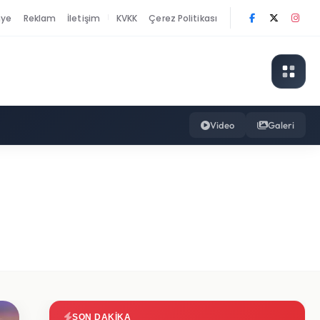
nye
Reklam
İletişim
KVKK
Çerez Politikası
|
Video
Galeri
SON DAKIKA