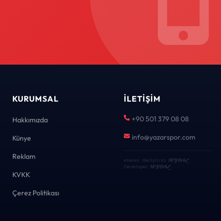
KURUMSAL
İLETIŞIM
+90 501 379 08 08
Hakkımızda
info@yazarspor.com
Künye
Reklam
eNews · Geliştirici
KEYDAL
·
Developer
KEYDAL
KVKK
Çerez Politikası