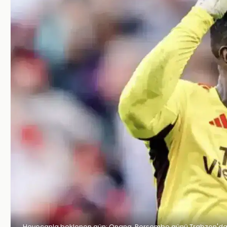
Heyecanla beklenen gün: Onana, Perşembe günü Trabzon'da