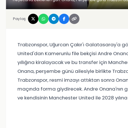
Paylaş
Trabzonspor, Uğurcan Çakır'ı Galatasaray'a gö
United'dan Kamerunlu file bekçisi Andre Onana 
yıllığına kiralayacak ve bu transfer için Manc
Onana, perşembe günü ailesiyle birlikte Trabz
Trabzonspor, resmi imzayı attıktan sonra On
maçında forma giydirecek. Andre Onana'nın günc
ve kendisinin Manchester United ile 2028 yılı