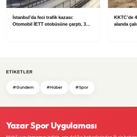
İstanbul’da feci trafik kazası:
KKTC’de 40
Otomobil İETT otobüsüne çarptı, 3
alanda çalı
kişi hayatını kaybetti
düzenleme
ETIKETLER
#Gundem
#Haber
#Spor
Yazar Spor Uygulaması
Mobil uygulamamızı indirin, son dakika haberlerinden ilk siz haber