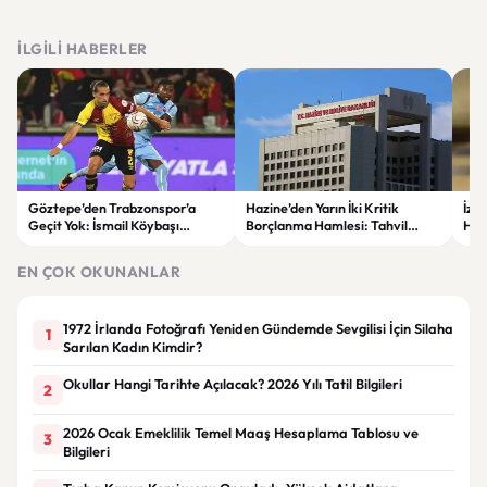
İLGILI HABERLER
Göztepe’den Trabzonspor’a
Hazine’den Yarın İki Kritik
İzm
Geçit Yok: İsmail Köybaşı
Borçlanma Hamlesi: Tahvil
Hed
Jübilesinde Kazanan İzmir Ekibi
İhalesi ve Kira Sertifikası Satışı
Sul
Oldu
Yapılacak
EN ÇOK OKUNANLAR
1972 İrlanda Fotoğrafı Yeniden Gündemde Sevgilisi İçin Silaha
1
Sarılan Kadın Kimdir?
Okullar Hangi Tarihte Açılacak? 2026 Yılı Tatil Bilgileri
2
2026 Ocak Emeklilik Temel Maaş Hesaplama Tablosu ve
3
Bilgileri