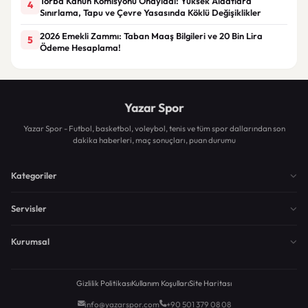
Torba Kanun Komisyonu Onayladı: Yüksek Aidatlara
4
Sınırlama, Tapu ve Çevre Yasasında Köklü Değişiklikler
2026 Emekli Zammı: Taban Maaş Bilgileri ve 20 Bin Lira
5
Ödeme Hesaplama!
Yazar Spor
Yazar Spor - Futbol, basketbol, voleybol, tenis ve tüm spor dallarından son
dakika haberleri, maç sonuçları, puan durumu
Kategoriler
Servisler
Kurumsal
Gizlilik Politikası
Kullanım Koşulları
Site Haritası
info@yazarspor.com
+90 501 379 08 08