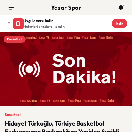
Yazar Spor
Uygulamayı İndir
İndir
Haberleri anında takip edin
Basketbol
Basketbol
Hidayet Türkoğlu, Türkiye Basketbol
Federasyonu Başkanlığına Yeniden Seçildi