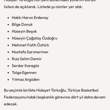
listesi de açıklandı. Listede şu isimler yer aldı:
Hakkı Harun Erdenay
Bilge Donuk
Hüseyin Beşok
Hüseyin Çağatay Özdoğru
Mehmet Fatih Öztürk
Mustafa Sarımermer
Rıza Selim Demir
Serdar Karagöz
Tolga Egemen
Yılmaz Argüden
Bu seçimle birlikte Hidayet Türkoğlu, Türkiye Basketbol
Federasyonu’ndaki başkanlık görevine dört yıl daha devam
edecek.