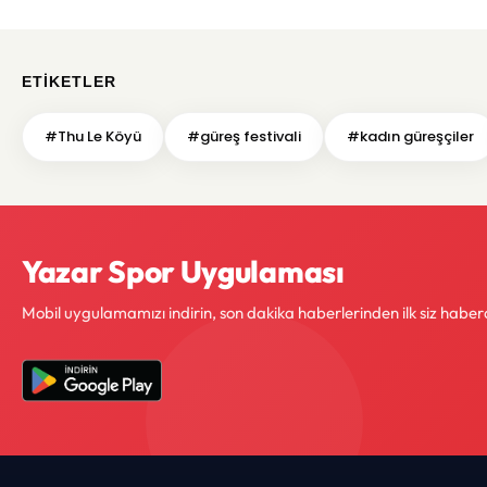
ETIKETLER
#Thu Le Köyü
#güreş festivali
#kadın güreşçiler
Yazar Spor Uygulaması
Mobil uygulamamızı indirin, son dakika haberlerinden ilk siz haber