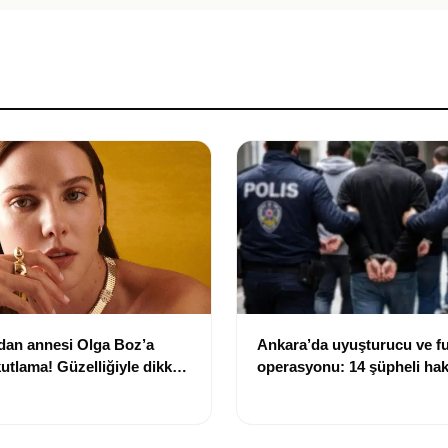
dan annesi Olga Boz’a
Ankara’da uyuşturucu ve f
utlama! Güzelliğiyle dikkat
operasyonu: 14 şüpheli ha
işlem başlatıldı