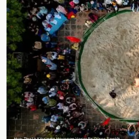
Hue: Thu Le Köyünde Heyecan Verici Bir Güreş Şenliği