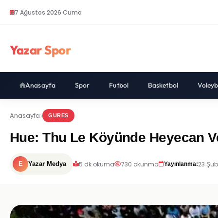
7 Ağustos 2026 Cuma
Yazar Spor
Anasayfa
Spor
Futbol
Basketbol
Voleyb
Anasayfa
GURES
Hue: Thu Le Köyünde Heyecan Ver
5 dk okuma
730 okunma
23 Şub
E
Yazar Medya
Yayınlanma: