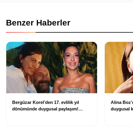
Benzer Haberler
Bergüzar Korel’den 17. evlilik yıl
Alina Boz’
dönümünde duygusal paylaşım!
duygusal k
Düğün albümünü açtı
çekti