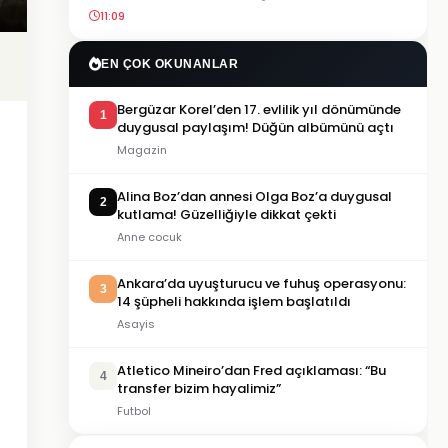
11:09
EN ÇOK OKUNANLAR
Bergüzar Korel’den 17. evlilik yıl dönümünde
1
duygusal paylaşım! Düğün albümünü açtı
Magazin
Alina Boz’dan annesi Olga Boz’a duygusal
2
kutlama! Güzelliğiyle dikkat çekti
Anne cocuk
Ankara’da uyuşturucu ve fuhuş operasyonu:
3
14 şüpheli hakkında işlem başlatıldı
Asayis
Atletico Mineiro’dan Fred açıklaması: “Bu
4
transfer bizim hayalimiz”
Futbol