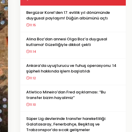
Bergüzar Korel’den 17. evlilik yıl dönümünde
duygusal paylaşım! Düğün albümünü açtı
11:15
Alina Boz’dan annesi Olga Boz’a duygusal
kutlama! Güzelliğiyle dikkat çekti
11:14
Ankara’da uyuşturucu ve fuhuş operasyonu: 14
şüpheli hakkında işlem başlatıldı
11:12
Atletico Mineiro’dan Fred açıklaması: “Bu
transfer bizim hayalimiz”
11:10
Süper Lig devlerinde transfer hareketliliği:
Galatasaray, Fenerbahçe, Beşiktaş ve
Trabzonspor’da sıcak gelişmeler