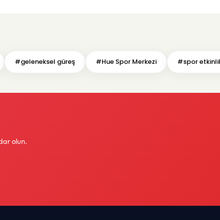
#geleneksel güreş
#Hue Spor Merkezi
#spor etkinlik
dar olun.