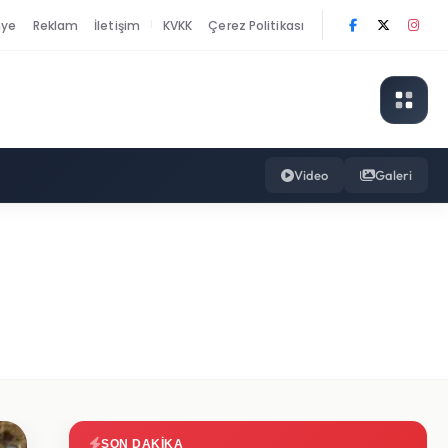
nye
Reklam
İletişim
KVKK
Çerez Politikası
|
Video
Galeri
SON DAKIKA