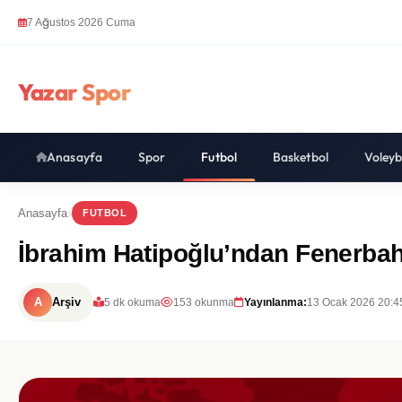
7 Ağustos 2026 Cuma
Yazar Spor
Anasayfa
Spor
Futbol
Basketbol
Voleyb
Anasayfa
FUTBOL
İbrahim Hatipoğlu’ndan Fenerbahç
A
Arşiv
5 dk okuma
153 okunma
Yayınlanma:
13 Ocak 2026 20:4