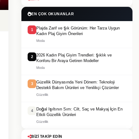
EN ÇOK OKUNANLAR
Plajda Zarif ve Şık Görünüm: Her Tarza Uygun
1
Kadın Plaj Giyim Önerileri
Moda
2026 Kadın Plaj Giyim Trendleri: Şıklık ve
2
Konforu Bir Araya Getiren Modeller
Moda
Güzellik Dünyasında Yeni Dönem: Teknoloji
3
Destekli Bakım Ürünleri ve Yenilikçi Çözümler
Güzellik
Doğal Işıltının Sırrı: Cilt, Saç ve Makyaj İçin En
4
Etkili Güzellik Ürünleri
Güzellik
BIZI TAKIP EDIN