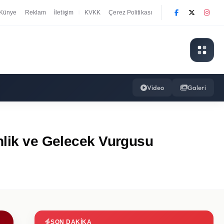
Künye
Reklam
İletişim
KVKK
Çerez Politikası
|
Video
Galeri
enlik ve Gelecek Vurgusu
SON DAKIKA