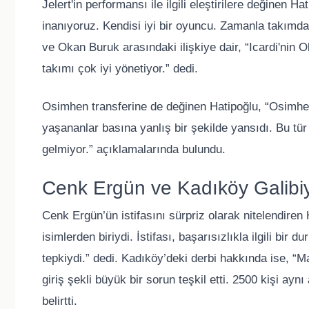
Jelert'in performansı ile ilgili eleştirilere değinen H
inanıyoruz. Kendisi iyi bir oyuncu. Zamanla takımda 
ve Okan Buruk arasındaki ilişkiye dair, “Icardi'ni
takımı çok iyi yönetiyor.” dedi.
Osimhen transferine de değinen Hatipoğlu, “Osimhen 
yaşananlar basına yanlış bir şekilde yansıdı. Bu tür
gelmiyor.” açıklamalarında bulundu.
Cenk Ergün ve Kadıköy Galibiy
Cenk Ergün’ün istifasını sürpriz olarak nitelendire
isimlerden biriydi. İstifası, başarısızlıkla ilgili bir 
tepkiydi.” dedi. Kadıköy’deki derbi hakkında ise, “M
giriş şekli büyük bir sorun teşkil etti. 2500 kişi ay
belirtti.