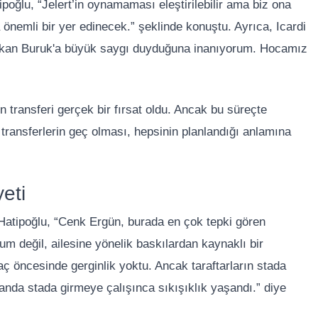
atipoğlu, “Jelert’in oynamaması eleştirilebilir ama biz ona
önemli bir yer edinecek.” şeklinde konuştu. Ayrıca, Icardi
n Okan Buruk'a büyük saygı duyduğuna inanıyorum. Hocamız
transferi gerçek bir fırsat oldu. Ancak bu süreçte
 transferlerin geç olması, hepsinin planlandığı anlamına
eti
n Hatipoğlu, “Cenk Ergün, burada en çok tepki gören
durum değil, ailesine yönelik baskılardan kaynaklı bir
aç öncesinde gerginlik yoktu. Ancak taraftarların stada
nı anda stada girmeye çalışınca sıkışıklık yaşandı.” diye