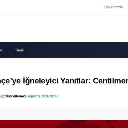
Hakkımızda
ol
Tenis
e’ye İğneleyici Yanıtlar: Centilm
5
Güncelleme:
6 Ağustos 2026 02:47