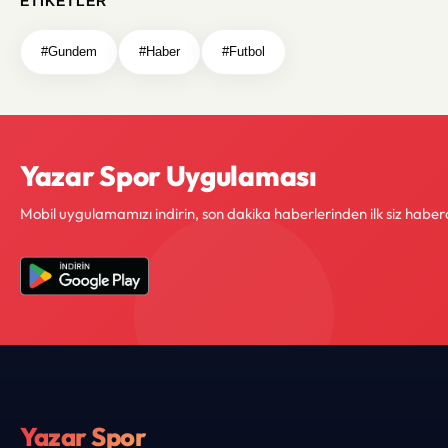
ETIKETLER
#Gundem
#Haber
#Futbol
Yazar Spor Uygulaması
Mobil uygulamamızı indirin, son dakika haberlerinden ilk siz haber
Yazar Spor