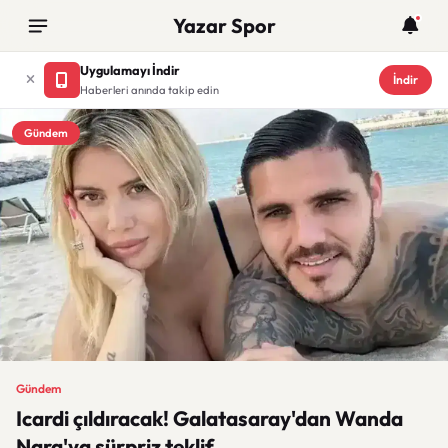
Yazar Spor
Uygulamayı İndir
İndir
Haberleri anında takip edin
Gündem
Gündem
Icardi çıldıracak! Galatasaray'dan Wanda
Nara'ya sürpriz teklif