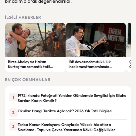
bir adım olarak değerlendirildi.
İLGILI HABERLER
Birce Akalay ve Hakan
İBB davasında tutukluluk
Çin’
Kurtaş’tan romantik tatil
incelemesi tamamlandı:
Gee
kareleri: Sosyal medyada büyük
İmamoğlu ve 52 kişi için yeni
uygu
ilgi gördü
karar
EN ÇOK OKUNANLAR
1972 İrlanda Fotoğrafı Yeniden Gündemde Sevgilisi İçin Silaha
1
Sarılan Kadın Kimdir?
Okullar Hangi Tarihte Açılacak? 2026 Yılı Tatil Bilgileri
2
Torba Kanun Komisyonu Onayladı: Yüksek Aidatlara
3
Sınırlama, Tapu ve Çevre Yasasında Köklü Değişiklikler