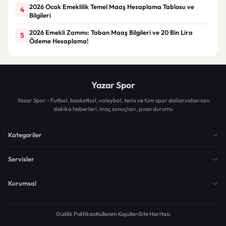
2026 Ocak Emeklilik Temel Maaş Hesaplama Tablosu ve
4
Bilgileri
2026 Emekli Zammı: Taban Maaş Bilgileri ve 20 Bin Lira
5
Ödeme Hesaplama!
Yazar Spor
Yazar Spor - Futbol, basketbol, voleybol, tenis ve tüm spor dallarından son
dakika haberleri, maç sonuçları, puan durumu
Kategoriler
Servisler
Kurumsal
Gizlilik Politikası
Kullanım Koşulları
Site Haritası