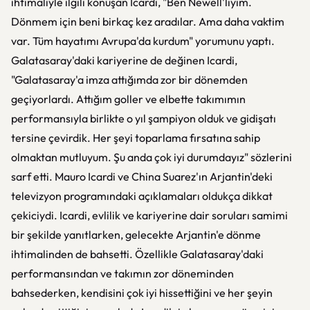
ihtimaliyle ilgili konuşan Icardi, "Ben Newell'lıyım.
Dönmem için beni birkaç kez aradılar. Ama daha vaktim
var. Tüm hayatımı Avrupa'da kurdum" yorumunu yaptı.
Galatasaray'daki kariyerine de değinen Icardi,
"Galatasaray'a imza attığımda zor bir dönemden
geçiyorlardı. Attığım goller ve elbette takımımın
performansıyla birlikte o yıl şampiyon olduk ve gidişatı
tersine çevirdik. Her şeyi toparlama fırsatına sahip
olmaktan mutluyum. Şu anda çok iyi durumdayız" sözlerini
sarf etti. Mauro Icardi ve China Suarez'ın Arjantin'deki
televizyon programındaki açıklamaları oldukça dikkat
çekiciydi. Icardi, evlilik ve kariyerine dair soruları samimi
bir şekilde yanıtlarken, gelecekte Arjantin'e dönme
ihtimalinden de bahsetti. Özellikle Galatasaray'daki
performansından ve takımın zor döneminden
bahsederken, kendisini çok iyi hissettiğini ve her şeyin