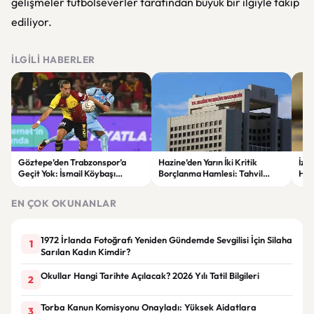
gelişmeler futbolseverler tarafından büyük bir ilgiyle takip
ediliyor.
İLGILI HABERLER
Göztepe’den Trabzonspor’a
Hazine’den Yarın İki Kritik
İzm
Geçit Yok: İsmail Köybaşı
Borçlanma Hamlesi: Tahvil
Hed
Jübilesinde Kazanan İzmir Ekibi
İhalesi ve Kira Sertifikası Satışı
Sul
Oldu
Yapılacak
EN ÇOK OKUNANLAR
1972 İrlanda Fotoğrafı Yeniden Gündemde Sevgilisi İçin Silaha
1
Sarılan Kadın Kimdir?
Okullar Hangi Tarihte Açılacak? 2026 Yılı Tatil Bilgileri
2
Torba Kanun Komisyonu Onayladı: Yüksek Aidatlara
3