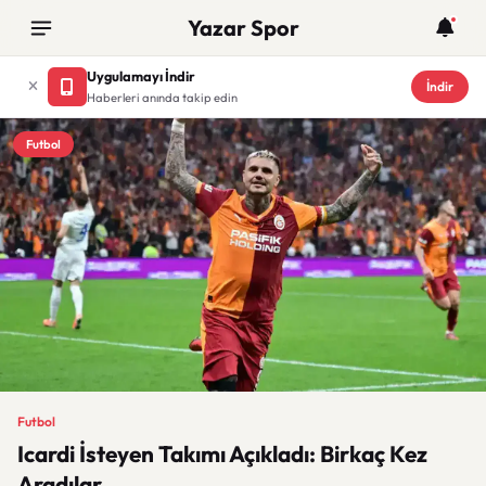
Yazar Spor
Uygulamayı İndir
İndir
Haberleri anında takip edin
Futbol
Futbol
Icardi İsteyen Takımı Açıkladı: Birkaç Kez
Aradılar