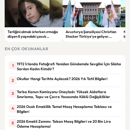
Terliğini almak isterken ırmağa
Avusturya Şansölyesi Christian
NASA
düşen 8 yaşındaki çocuk
Stocker Türkiye’ye geliyor.
köy
hayatını kaybetti.
Görüşmelerde önemli başlıklar
seçt
masada olacak
EN ÇOK OKUNANLAR
1972 İrlanda Fotoğrafı Yeniden Gündemde Sevgilisi İçin Silaha
1
Sarılan Kadın Kimdir?
Okullar Hangi Tarihte Açılacak? 2026 Yılı Tatil Bilgileri
2
Torba Kanun Komisyonu Onayladı: Yüksek Aidatlara
3
Sınırlama, Tapu ve Çevre Yasasında Köklü Değişiklikler
2026 Ocak Emeklilik Temel Maaş Hesaplama Tablosu ve
4
Bilgileri
2026 Emekli Zammı: Taban Maaş Bilgileri ve 20 Bin Lira
5
Ödeme Hesaplama!