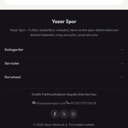
Yazar Spor
Yazar Spor - Futbol, basketbol, voleybol, tenis ve tüm spor dallarından son
dakika haberleri, maç sonuçları, puan durumu
Kategoriler
Servisler
Kurumsal
Gizlilik Politikası
Kullanım Koşulları
Site Haritası
info@yazarspor.com
+90 501 379 08 08
© 2026 Yazar Medya A.Ş. Tüm hakları saklıdır.