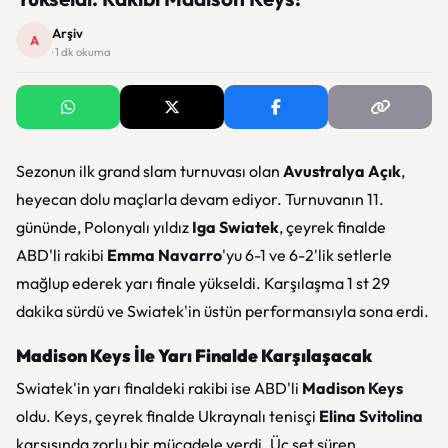
Arşiv
A
· 1 dk okuma
Sezonun ilk grand slam turnuvası olan
Avustralya Açık
,
heyecan dolu maçlarla devam ediyor. Turnuvanın 11.
gününde, Polonyalı yıldız
Iga Swiatek
, çeyrek finalde
ABD'li rakibi
Emma Navarro
'yu 6-1 ve 6-2'lik setlerle
mağlup ederek yarı finale yükseldi. Karşılaşma 1 st 29
dakika sürdü ve Swiatek'in üstün performansıyla sona erdi.
Madison Keys İle Yarı Finalde Karşılaşacak
Swiatek'in yarı finaldeki rakibi ise ABD'li
Madison Keys
oldu. Keys, çeyrek finalde Ukraynalı tenisçi
Elina Svitolina
karşısında zorlu bir mücadele verdi. Üç set süren