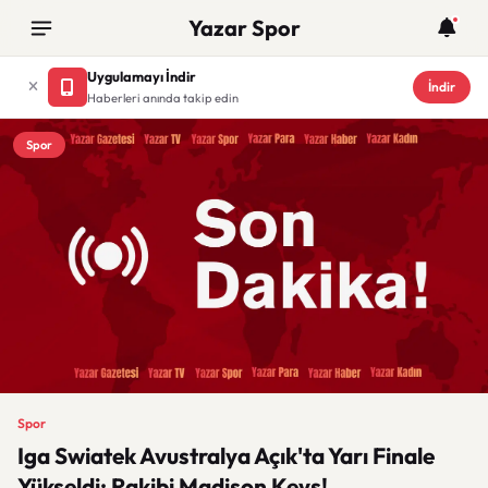
Yazar Spor
Uygulamayı İndir
İndir
Haberleri anında takip edin
Spor
Spor
Iga Swiatek Avustralya Açık'ta Yarı Finale
Yükseldi: Rakibi Madison Keys!