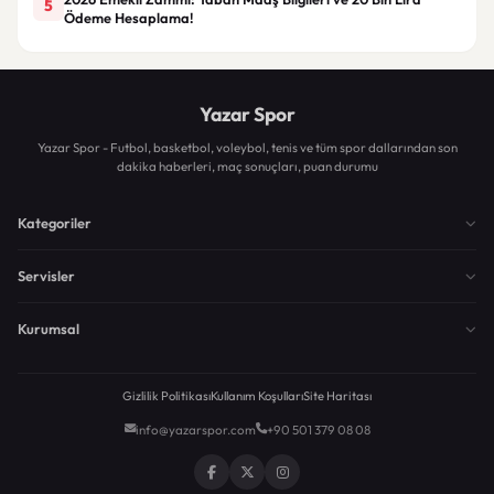
5
Ödeme Hesaplama!
Yazar Spor
Yazar Spor - Futbol, basketbol, voleybol, tenis ve tüm spor dallarından son
dakika haberleri, maç sonuçları, puan durumu
Kategoriler
Servisler
Kurumsal
Gizlilik Politikası
Kullanım Koşulları
Site Haritası
info@yazarspor.com
+90 501 379 08 08