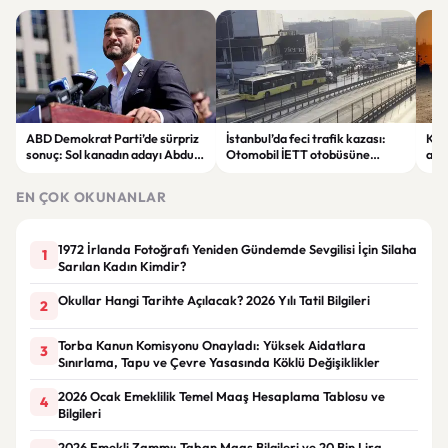
ABD Demokrat Parti’de sürpriz
İstanbul’da feci trafik kazası:
KKT
sonuç: Sol kanadın adayı Abdul
Otomobil İETT otobüsüne
ala
El-Sayed ön seçimi kazandı
çarptı, 3 kişi hayatını kaybetti
sıc
EN ÇOK OKUNANLAR
1972 İrlanda Fotoğrafı Yeniden Gündemde Sevgilisi İçin Silaha
1
Sarılan Kadın Kimdir?
Okullar Hangi Tarihte Açılacak? 2026 Yılı Tatil Bilgileri
2
Torba Kanun Komisyonu Onayladı: Yüksek Aidatlara
3
Sınırlama, Tapu ve Çevre Yasasında Köklü Değişiklikler
2026 Ocak Emeklilik Temel Maaş Hesaplama Tablosu ve
4
Bilgileri
2026 Emekli Zammı: Taban Maaş Bilgileri ve 20 Bin Lira