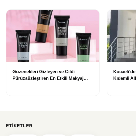
Gözenekleri Gizleyen ve Cildi
Kocaeli’d
Pürüzsüzleştiren En Etkili Makyaj
Kıdemli Al
Bazı Önerileri
ETIKETLER