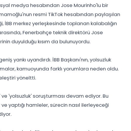
syal medya hesabından Jose Mourinho'lu bir
 İmamoğlu'nun resmi TikTok hesabından paylaşılan
iği, İBB merkez yerleşkesinde toplanan kalabalığın
 arasında, Fenerbahçe teknik direktörü Jose
erinin duyulduğu kısım da bulunuyordu.
iş yankı uyandırdı. İBB Başkanı'nın, yolsuzluk
ıklamalar, kamuoyunda farklı yorumlara neden oldu.
eştiri yöneltti.
 ve 'yolsuzluk' soruşturması devam ediyor. Bu
 ve yaptığı hamleler, sürecin nasıl ilerleyeceği
iyor.