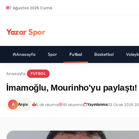
7 Ağustos 2026 Cuma
Yazar Spor
Anasayfa
Spor
Futbol
Basketbol
Voleyb
Anasayfa
FUTBOL
İmamoğlu, Mourinho'yu paylaştı!
5 dk okuma
91 okunma
13 Ocak 2026 20
A
Arşiv
Yayınlanma: