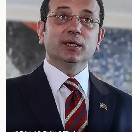
İmamoğlu, Mourinho'yu paylaştı!