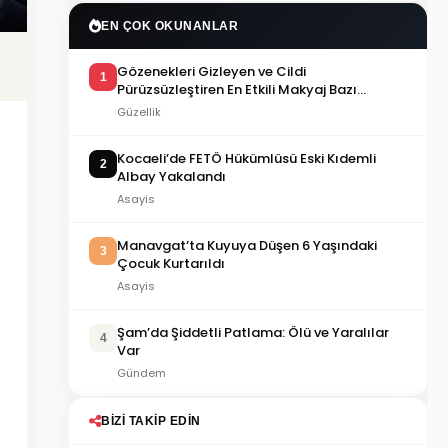
EN ÇOK OKUNANLAR
Gözenekleri Gizleyen ve Cildi
1
Pürüzsüzleştiren En Etkili Makyaj Bazı
Önerileri
Güzellik
Kocaeli’de FETÖ Hükümlüsü Eski Kıdemli
2
Albay Yakalandı
Asayis
Manavgat’ta Kuyuya Düşen 6 Yaşındaki
3
Çocuk Kurtarıldı
Asayis
Şam’da Şiddetli Patlama: Ölü ve Yaralılar
4
Var
Gündem
BIZI TAKIP EDIN