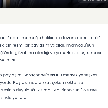
aşkanı Ekrem İmamoğlu hakkında devam eden 'terör'
ek için resmi bir paylaşım yapıldı. İmamoğlu'nun
ü'nde gözaltına alındığı ve yolsuzluk soruşturması
irtildi.
 paylaşım, Saraçhane'deki İBB merkez yerleşkesi
riyordu. Paylaşımda dikkat çeken nokta ise
sesinin duyulduğu kısımdı. Mourinho'nun, "We are
esinde yer aldı.