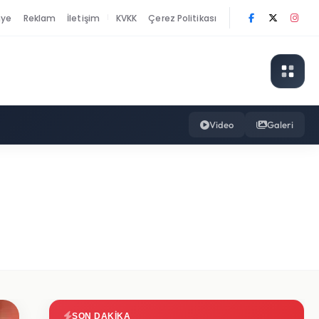
nye
Reklam
İletişim
KVKK
Çerez Politikası
|
Video
Galeri
SON DAKIKA