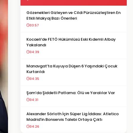
Gözenekleri Gizleyen ve Cildi Pürüzsüzleştiren En
Etkili Makyaj Bazı Önerileri
03:57
Kocaeli’de FETÖ Hükümlüsü Eski Kıdemli Albay
Yakalandı
04:39
Manavgat’ta Kuyuya Düşen 6 Yaşındaki Çocuk
Kurtarıldı
04:35
Şam’da Şiddetli Patlama: Ölü ve Yaralılar Var
04:31
Alexander Sörloth İçin Süper Lig İddiası: Atletico
Madrid’in Bonservis Talebi Ortaya Çıktı
04:26