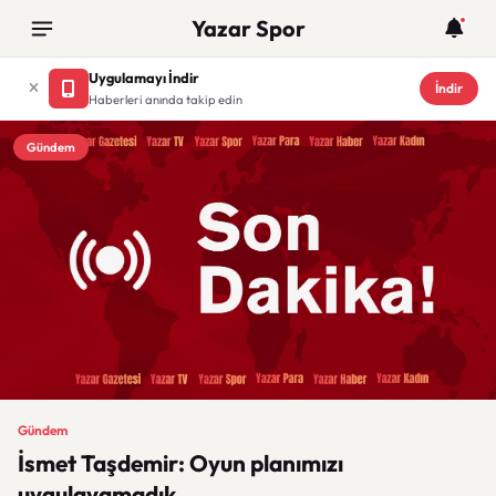
Yazar Spor
Uygulamayı İndir
İndir
Haberleri anında takip edin
Gündem
Gündem
İsmet Taşdemir: Oyun planımızı
uygulayamadık