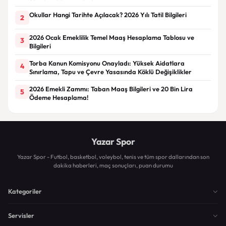
Okullar Hangi Tarihte Açılacak? 2026 Yılı Tatil Bilgileri
2
2026 Ocak Emeklilik Temel Maaş Hesaplama Tablosu ve
3
Bilgileri
Torba Kanun Komisyonu Onayladı: Yüksek Aidatlara
4
Sınırlama, Tapu ve Çevre Yasasında Köklü Değişiklikler
2026 Emekli Zammı: Taban Maaş Bilgileri ve 20 Bin Lira
5
Ödeme Hesaplama!
Yazar Spor
Yazar Spor - Futbol, basketbol, voleybol, tenis ve tüm spor dallarından son
dakika haberleri, maç sonuçları, puan durumu
Kategoriler
Servisler