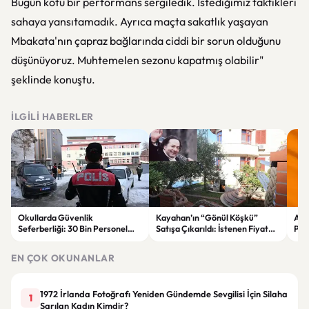
Bugün kötü bir performans sergiledik. İstediğimiz taktikleri
sahaya yansıtamadık. Ayrıca maçta sakatlık yaşayan
Mbakata'nın çapraz bağlarında ciddi bir sorun olduğunu
düşünüyoruz. Muhtemelen sezonu kapatmış olabilir"
şeklinde konuştu.
İLGILI HABERLER
Okullarda Güvenlik
Kayahan’ın “Gönül Köşkü”
AK P
Seferberliği: 30 Bin Personel
Satışa Çıkarıldı: İstenen Fiyat
Part
Görevlendirilecek
Dudak Uçuklattı
EN ÇOK OKUNANLAR
1972 İrlanda Fotoğrafı Yeniden Gündemde Sevgilisi İçin Silaha
1
Sarılan Kadın Kimdir?