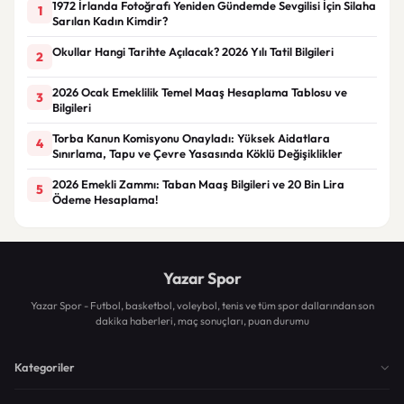
1972 İrlanda Fotoğrafı Yeniden Gündemde Sevgilisi İçin Silaha
1
Sarılan Kadın Kimdir?
Okullar Hangi Tarihte Açılacak? 2026 Yılı Tatil Bilgileri
2
2026 Ocak Emeklilik Temel Maaş Hesaplama Tablosu ve
3
Bilgileri
Torba Kanun Komisyonu Onayladı: Yüksek Aidatlara
4
Sınırlama, Tapu ve Çevre Yasasında Köklü Değişiklikler
2026 Emekli Zammı: Taban Maaş Bilgileri ve 20 Bin Lira
5
Ödeme Hesaplama!
Yazar Spor
Yazar Spor - Futbol, basketbol, voleybol, tenis ve tüm spor dallarından son
dakika haberleri, maç sonuçları, puan durumu
Kategoriler