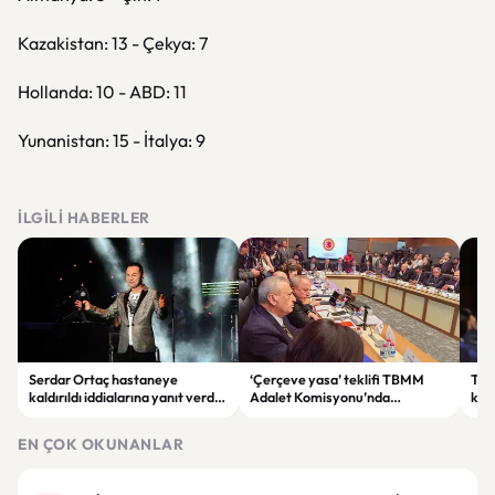
Kazakistan: 13 - Çekya: 7
Hollanda: 10 - ABD: 11
Yunanistan: 15 - İtalya: 9
İLGILI HABERLER
Serdar Ortaç hastaneye
‘Çerçeve yasa’ teklifi TBMM
Ter
kaldırıldı iddialarına yanıt verdi:
Adalet Komisyonu’nda
kri
“Rutin tedavim için buradayım”
görüşülüyor
tek
gör
EN ÇOK OKUNANLAR