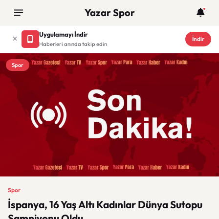
Yazar Spor
Uygulamayı İndir
İndir
Haberleri anında takip edin
Spor
Spor
İspanya, 16 Yaş Altı Kadınlar Dünya Sutopu
Şampiyonu Oldu