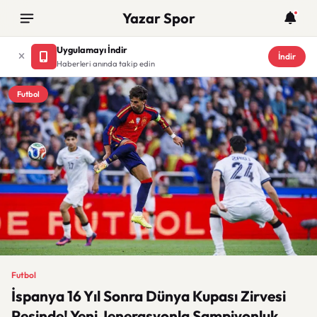
Yazar Spor
Uygulamayı İndir
İndir
Haberleri anında takip edin
Futbol
Futbol
İspanya 16 Yıl Sonra Dünya Kupası Zirvesi
Peşinde! Yeni Jenerasyonla Şampiyonluk