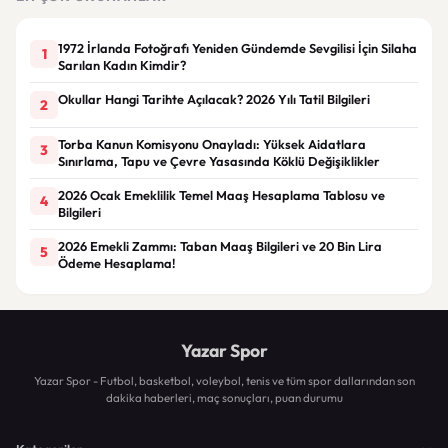
1972 İrlanda Fotoğrafı Yeniden Gündemde Sevgilisi İçin Silaha
1
Sarılan Kadın Kimdir?
Okullar Hangi Tarihte Açılacak? 2026 Yılı Tatil Bilgileri
2
Torba Kanun Komisyonu Onayladı: Yüksek Aidatlara
3
Sınırlama, Tapu ve Çevre Yasasında Köklü Değişiklikler
2026 Ocak Emeklilik Temel Maaş Hesaplama Tablosu ve
4
Bilgileri
2026 Emekli Zammı: Taban Maaş Bilgileri ve 20 Bin Lira
5
Ödeme Hesaplama!
Yazar Spor
Yazar Spor - Futbol, basketbol, voleybol, tenis ve tüm spor dallarından son
dakika haberleri, maç sonuçları, puan durumu