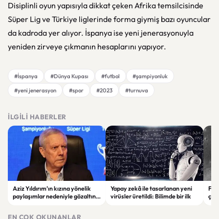
Disiplinli oyun yapısıyla dikkat çeken Afrika temsilcisinde
Süper Lig ve Türkiye liglerinde forma giymiş bazı oyuncular
da kadroda yer alıyor. İspanya ise yeni jenerasyonuyla
yeniden zirveye çıkmanın hesaplarını yapıyor.
#İspanya
#Dünya Kupası
#futbol
#şampiyonluk
#yeni jenerasyon
#spor
#2023
#turnuva
İLGILI HABERLER
Aziz Yıldırım’ın kızına yönelik
Yapay zekâ ile tasarlanan yeni
Falc
paylaşımlar nedeniyle gözaltına
virüsler üretildi: Bilimde bir ilk
çar
alınan şüpheli için tutuklama
gör
talebi
EN ÇOK OKUNANLAR