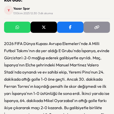
Yazar Spor
Y
13 Ekim 2025 12:30 · 3 dk okuma
2026 FIFA Dünya Kupası Avrupa Elemeleri'nde A Milli
Futbol Takımı'nın da yer aldığı E Grubu'nda İspanya, evinde
Gürcistan'ı 2-0 mağlup ederek galibiyetle ayrıldı. Maç,
İspanya'nın Elche şehrindeki Manuel Martinez Valero
Stadı'nda oynandı ve ev sahibi ekip, Yeremi Pino'nun 24.
dakikada attığı golle 1-0 öne geçti. Ancak 30. dakikada
Ferran Torres'ın kaçırdığı penaltı ile skor değişmedi ve ilk
yarı İspanya'nın 1-0 üstünlüğü ile sona erdi. İkinci yarıda ise
İspanya, 64. dakikada Mikel Oyarzabal'ın attığı golle farkı
ikiye çıkararak maçı 2-0 kazandı. Bu galibiyetle birlikte