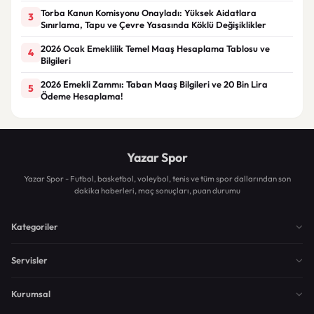
Torba Kanun Komisyonu Onayladı: Yüksek Aidatlara
3
Sınırlama, Tapu ve Çevre Yasasında Köklü Değişiklikler
2026 Ocak Emeklilik Temel Maaş Hesaplama Tablosu ve
4
Bilgileri
2026 Emekli Zammı: Taban Maaş Bilgileri ve 20 Bin Lira
5
Ödeme Hesaplama!
Yazar Spor
Yazar Spor - Futbol, basketbol, voleybol, tenis ve tüm spor dallarından son
dakika haberleri, maç sonuçları, puan durumu
Kategoriler
Servisler
Kurumsal