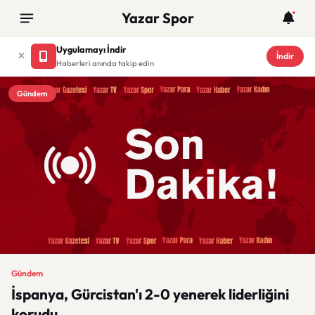
Yazar Spor
Uygulamayı İndir
İndir
Haberleri anında takip edin
Gündem
Gündem
İspanya, Gürcistan'ı 2-0 yenerek liderliğini
korudu.