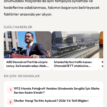
önümüzdeki maçlarda da aynı tempoyla oynaması ve
hedeflerine odaklanması, takımın başarısını belirleyecek
faktörler arasında yer alıyor.
İLGILI HABERLER
ABD Demokrat Parti’de sürpriz
İstanbul’da feci trafik kazası:
KKT
sonuç: Sol kanadın adayı Abdul
Otomobil İETT otobüsüne
ala
El-Sayed ön seçimi kazandı
çarptı, 3 kişi hayatını kaybetti
sıc
EN ÇOK OKUNANLAR
1972 İrlanda Fotoğrafı Yeniden Gündemde Sevgilisi İçin Silaha
1
Sarılan Kadın Kimdir?
Okullar Hangi Tarihte Açılacak? 2026 Yılı Tatil Bilgileri
2