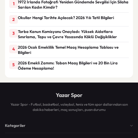
1972 İrlanda Fotoğrafı Yeniden Gündemde Sevgilisi İçin Silaha
1
Sarılan Kadın Kimdir?
Okullar Hangi Tarihte Açılacak? 2026 Yılı Tatil Bilgileri
2
Torba Kanun Komisyonu Onayladı: Yüksek Aidatlara
3
Sınırlama, Tapu ve Çevre Yasasında Köklü Değişiklikler
2026 Ocak Emeklilik Temel Maaş Hesaplama Tablosu ve
4
Bilgileri
2026 Emekli Zammı: Taban Maaş Bilgileri ve 20 Bin Lira
5
Ödeme Hesaplama!
Yazar Spor
Yazar Spor - Futbol, basketbol, voleybol, tenis ve tüm spor dallarından son
dakika haberleri, maç sonuçları, puan durumu
Kategoriler