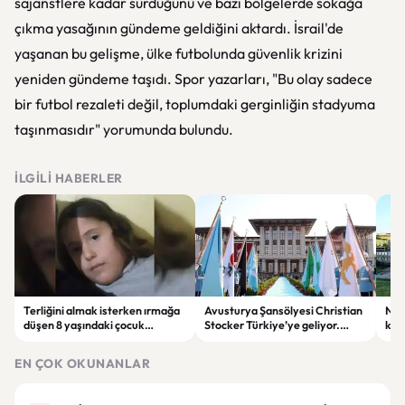
sajanstlere kadar sürdüğünü ve bazı bölgelerde sokağa
çıkma yasağının gündeme geldiğini aktardı. İsrail'de
yaşanan bu gelişme, ülke futbolunda güvenlik krizini
yeniden gündeme taşıdı. Spor yazarları, "Bu olay sadece
bir futbol rezaleti değil, toplumdaki gerginliğin stadyuma
taşınmasıdır" yorumunda bulundu.
İLGILI HABERLER
Terliğini almak isterken ırmağa
Avusturya Şansölyesi Christian
NASA
düşen 8 yaşındaki çocuk
Stocker Türkiye’ye geliyor.
köy
hayatını kaybetti.
Görüşmelerde önemli başlıklar
seçt
masada olacak
EN ÇOK OKUNANLAR